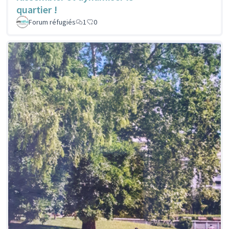
quartier !
Forum réfugiés
1
0