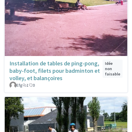
Installation de tables de ping-pong,
Idée
non
baby-foot, filets pour badminton et
faisable
volley, et balançoires
Efg
1
0