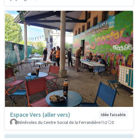
Espace Vers (aller vers)
Idée faisable
Bénévoles du Centre Social de la Ferrandière
1
0