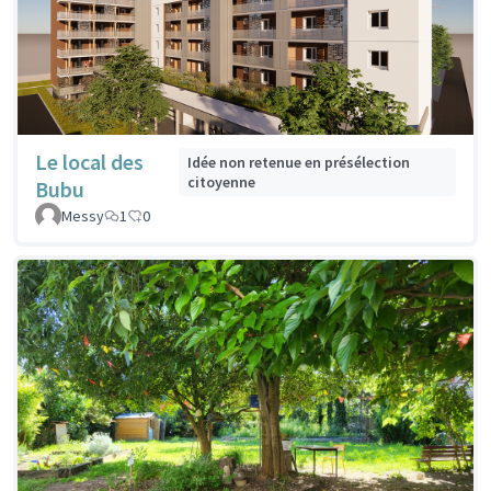
Le local des
Idée non retenue en présélection
citoyenne
Bubu
Messy
1
0