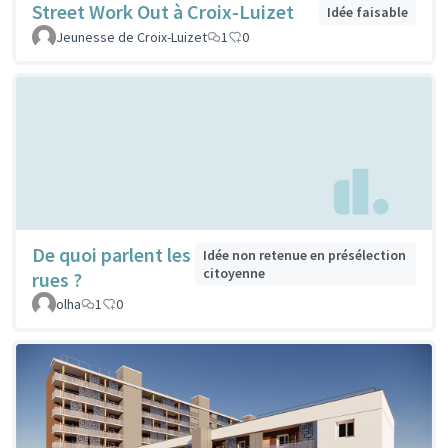
Street Work Out à Croix-Luizet
Idée faisable
Jeunesse de Croix-Luizet
1
0
De quoi parlent les
Idée non retenue en présélection
citoyenne
rues ?
olha
1
0