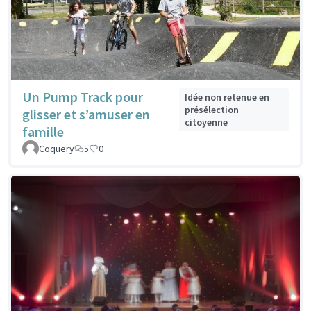
Un Pump Track pour
Idée non retenue en
présélection
glisser et s’amuser en
citoyenne
famille
Coquery
5
0