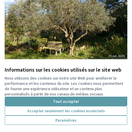
Verger Villa urbana
Idée non faisable
Informations sur les cookies utilisés sur le site web
Vert Luizet
1
0
Nous utilisons des cookies sur notre site Web pour améliorer la
performance et les contenus du site. Les cookies nous permettent
de fournir une expérience utilisateur et un contenu plus
personnalisés à partir de nos canaux de médias sociaux.
Tout accepter
Accepter seulement les cookies essentiels
Paramètres