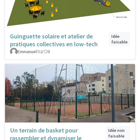
Guinguette solaire et atelier de
Idée
faisable
pratiques collectives en low-tech
Emmanuel
1
0
Un terrain de basket pour
Idée non
faisable
rassembler et dynamiser le