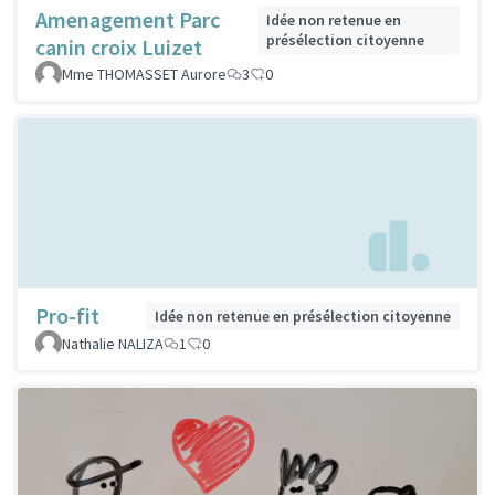
Amenagement Parc
Idée non retenue en
présélection citoyenne
canin croix Luizet
Mme THOMASSET Aurore
3
0
Pro-fit
Idée non retenue en présélection citoyenne
Nathalie NALIZA
1
0