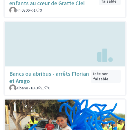
faisable
enfants au cœur de Gratte Ciel
Phi0306
1
0
Bancs ou abribus - arrêts Florian
Idée non
faisable
et Arago
Albane - BAB
1
0