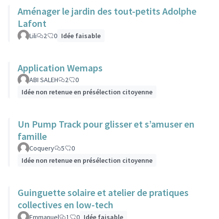
Aménager le jardin des tout-petits Adolphe
Lafont
Lili
2
0
Idée faisable
Application Wemaps
ABI SALEH
2
0
Idée non retenue en présélection citoyenne
Un Pump Track pour glisser et s’amuser en
famille
Coquery
5
0
Idée non retenue en présélection citoyenne
Guinguette solaire et atelier de pratiques
collectives en low-tech
Emmanuel
1
0
Idée faisable