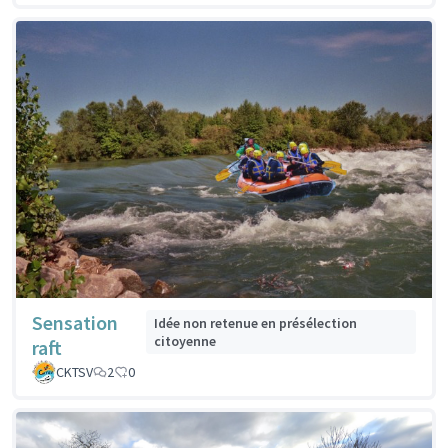
Sensation
Idée non retenue en présélection
citoyenne
raft
CKTSV
2
0