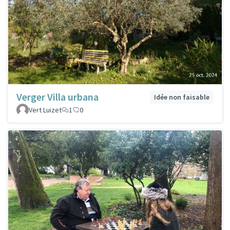
Verger Villa urbana
Idée non faisable
Vert Luizet
1
0