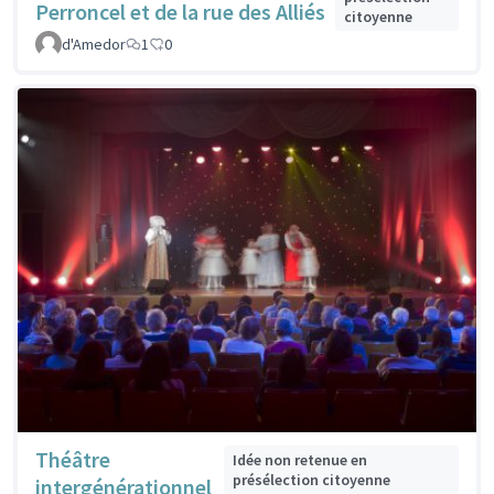
Perroncel et de la rue des Alliés
citoyenne
d'Amedor
1
0
Théâtre
Idée non retenue en
présélection citoyenne
intergénérationnel