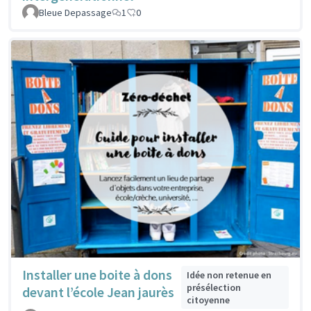
Bleue Depassage
1
0
Installer une boite à dons
Idée non retenue en
présélection
devant l’école Jean jaurès
citoyenne