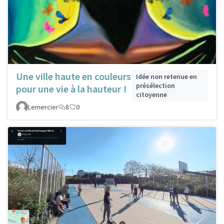
Une ville haute en couleurs
Idée non retenue en
présélection
pour une vie à la hauteur !
citoyenne
Lemercier
8
0