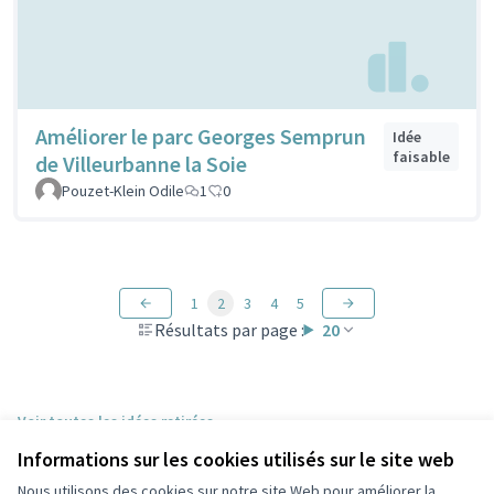
Améliorer le parc Georges Semprun
Idée
faisable
de Villeurbanne la Soie
Pouzet-Klein Odile
1
0
1
2
3
4
5
Résultats par page :
20
Voir toutes les idées retirées
Informations sur les cookies utilisés sur le site web
Nous utilisons des cookies sur notre site Web pour améliorer la