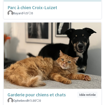
Parc à chien Croix-Luizet
Bayard
5
0
Garderie pour chiens et chats
Idée retirée
Ophelievdh
30
0