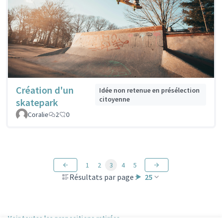
Création d'un
Idée non retenue en présélection
citoyenne
skatepark
Coralie
2
0
1
2
3
4
5
Résultats par page :
25
Voir toutes les propositions retirées