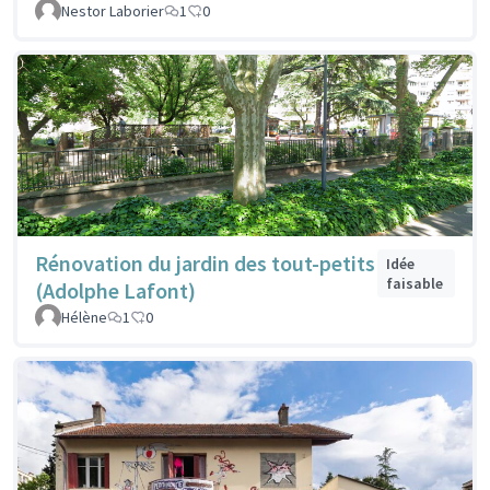
Nestor Laborier
1
0
Rénovation du jardin des tout-petits
Idée
faisable
(Adolphe Lafont)
Hélène
1
0