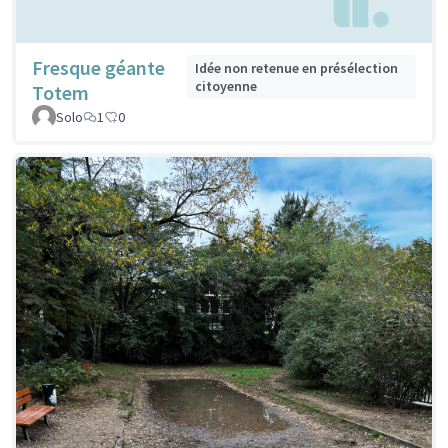
Fresque géante
Idée non retenue en présélection
citoyenne
Totem
Solo
1
0