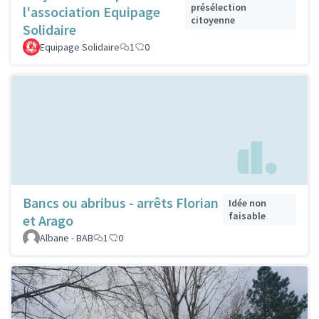
présélection
l'association Equipage
citoyenne
Solidaire
Equipage Solidaire
1
0
Bancs ou abribus - arrêts Florian
Idée non
faisable
et Arago
Albane - BAB
1
0