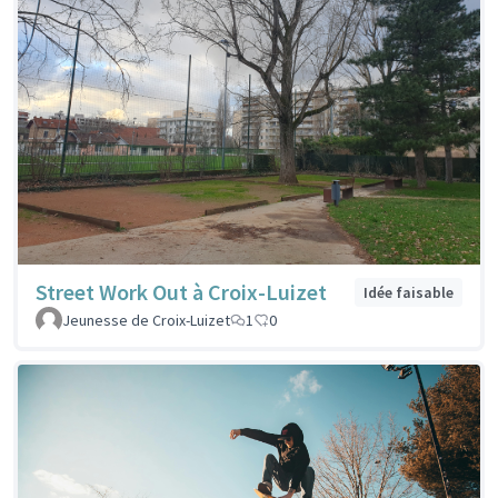
Street Work Out à Croix-Luizet
Idée faisable
Jeunesse de Croix-Luizet
1
0