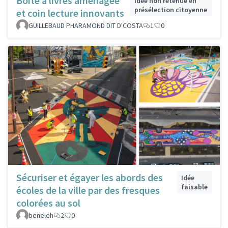
Boîte à livres aménagée
Idée non retenue en
présélection citoyenne
et coin lecture innovants
GUILLEBAUD PHARAMOND DIT D'COSTA
1
0
Sécuriser et égayer les abords des
Idée
faisable
écoles de la ville par des fresques
colorées au sol
beneleh
2
0