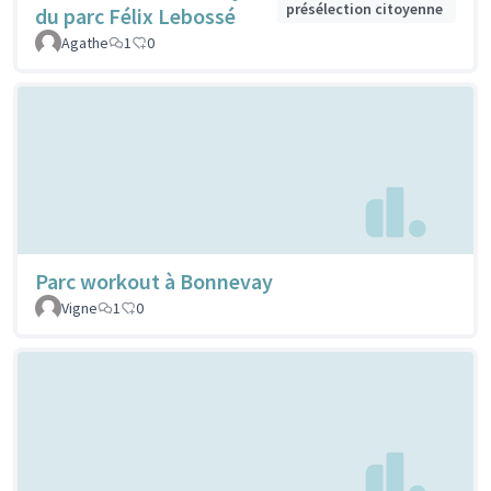
présélection citoyenne
du parc Félix Lebossé
Agathe
1
0
Parc workout à Bonnevay
Vigne
1
0