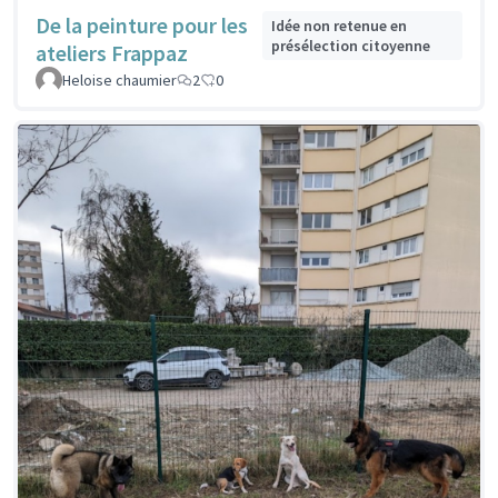
De la peinture pour les
Idée non retenue en
présélection citoyenne
ateliers Frappaz
Heloise chaumier
2
0