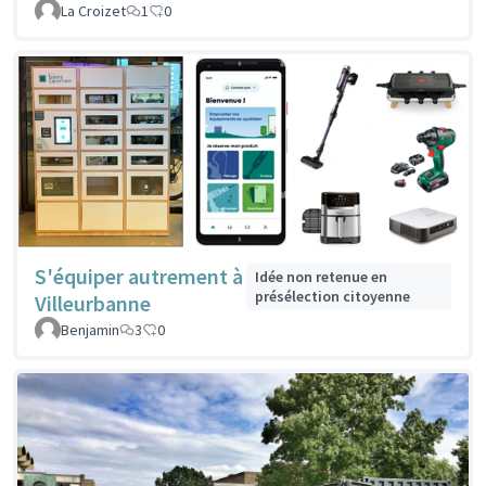
La Croizet
1
0
S'équiper autrement à
Idée non retenue en
présélection citoyenne
Villeurbanne
Benjamin
3
0