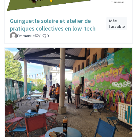
Guinguette solaire et atelier de
Idée
faisable
pratiques collectives en low-tech
Emmanuel
1
0