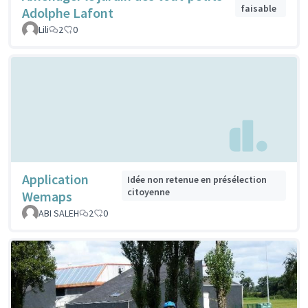
faisable
Adolphe Lafont
Lili
2
0
Application
Idée non retenue en présélection
citoyenne
Wemaps
ABI SALEH
2
0