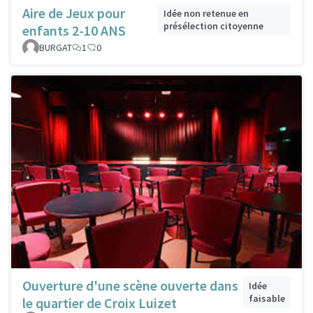
Aire de Jeux pour
Idée non retenue en
présélection citoyenne
enfants 2-10 ANS
BURGAT
1
0
Ouverture d'une scène ouverte dans
Idée
faisable
le quartier de Croix Luizet