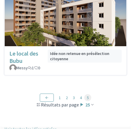
Le local des
Idée non retenue en présélection
citoyenne
Bubu
Messy
1
0
1
2
3
4
5
Résultats par page :
25
Voir toutes les idées retirées