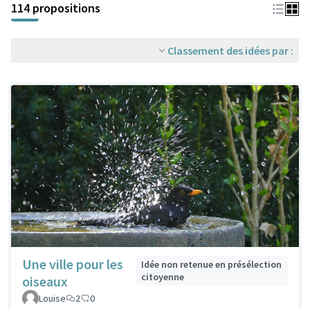
114 propositions
Classement des idées par :
Une ville pour les
Idée non retenue en présélection
citoyenne
oiseaux
Louise
2
0