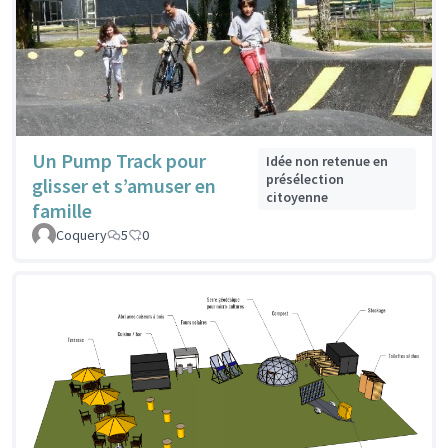
Un Pump Track pour
Idée non retenue en
présélection
glisser et s’amuser en
citoyenne
famille
Coquery
5
0