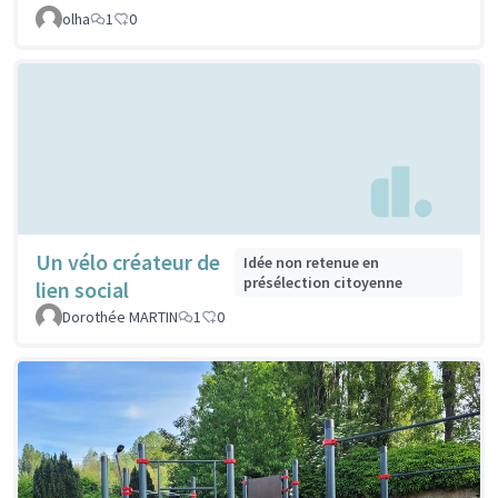
olha
1
0
Un vélo créateur de
Idée non retenue en
présélection citoyenne
lien social
Dorothée MARTIN
1
0