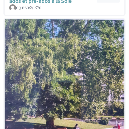
ados et pré-ados à la Soie
CQ BSB
1
0