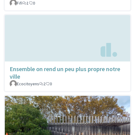
Fifi
1
0
Ensemble on rend un peu plus propre notre
ville
Ecocitoyens
2
0