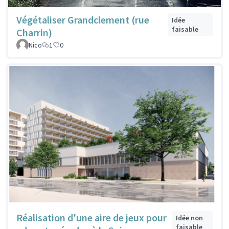
Végétaliser Grandclement (rue
Idée
faisable
Charrin)
Nico
1
0
Réalisation d'une aire de jeux pour
Idée non
faisable