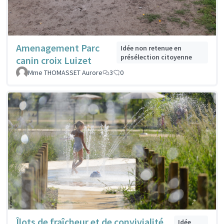
Amenagement Parc
Idée non retenue en
présélection citoyenne
canin croix Luizet
Mme THOMASSET Aurore
3
0
Îlots de fraîcheur et de convivialité
Idée