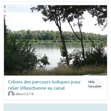
Créons des parcours ludiques pour
Idée
faisable
relier Villeurbanne au canal
Céline
2
0