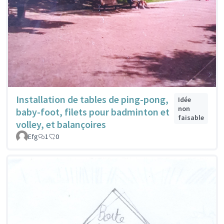
Installation de tables de ping-pong,
Idée
non
baby-foot, filets pour badminton et
faisable
volley, et balançoires
Efg
1
0