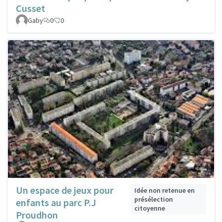
Cusset
Gaby
0
0
Un espace de jeux pour
Idée non retenue en
présélection
enfants au parc P.J
citoyenne
Proudhon