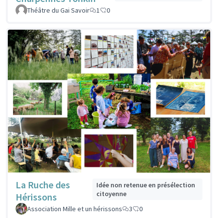
Théâtre du Gai Savoir
1
0
La Ruche des
Idée non retenue en présélection
citoyenne
Hérissons
Association Mille et un hérissons
3
0