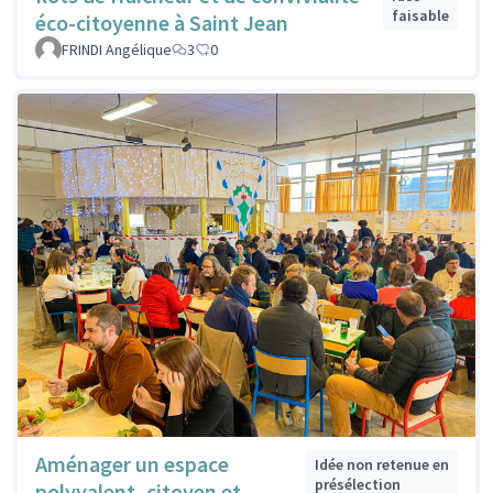
faisable
éco-citoyenne à Saint Jean
FRINDI Angélique
3
0
Aménager un espace
Idée non retenue en
présélection
polyvalent, citoyen et