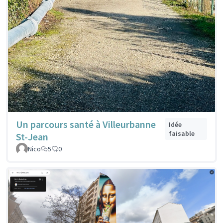
Un parcours santé à Villeurbanne
Idée
faisable
St-Jean
Nico
5
0