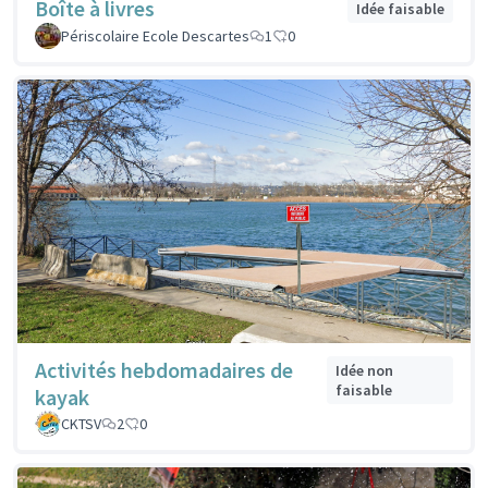
Boîte à livres
Idée faisable
Périscolaire Ecole Descartes
1
0
Activités hebdomadaires de
Idée non
faisable
kayak
CKTSV
2
0