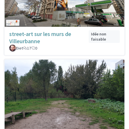
street-art sur les murs de
Idée non
faisable
Villeurbanne
Diet
17
0