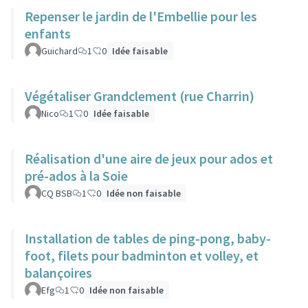
Repenser le jardin de l'Embellie pour les
enfants
Guichard
1
0
Idée faisable
Végétaliser Grandclement (rue Charrin)
Nico
1
0
Idée faisable
Réalisation d'une aire de jeux pour ados et
pré-ados à la Soie
CQ BSB
1
0
Idée non faisable
Installation de tables de ping-pong, baby-
foot, filets pour badminton et volley, et
balançoires
Efg
1
0
Idée non faisable