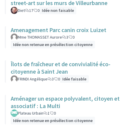
street-art sur les murs de Villeurbanne
Diet
17
0
Idée non faisable
Amenagement Parc canin croix Luizet
Mme THOMASSET Aurore
3
0
Idée non retenue en présélection citoyenne
Îlots de fraîcheur et de convivialité éco-
citoyenne à Saint Jean
FRINDI Angélique
3
0
Idée faisable
Aménager un espace polyvalent, citoyen et
associatif : La Multi
Plateau Urbain
1
0
Idée non retenue en présélection citoyenne