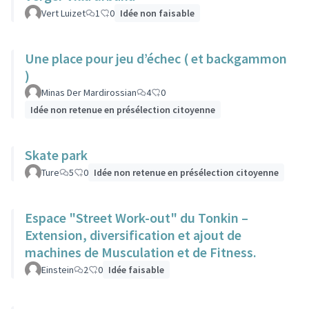
Vert Luizet
1
0
Idée non faisable
Une place pour jeu d’échec ( et backgammon
)
Minas Der Mardirossian
4
0
Idée non retenue en présélection citoyenne
Skate park
Ture
5
0
Idée non retenue en présélection citoyenne
Espace "Street Work-out" du Tonkin –
Extension, diversification et ajout de
machines de Musculation et de Fitness.
Einstein
2
0
Idée faisable