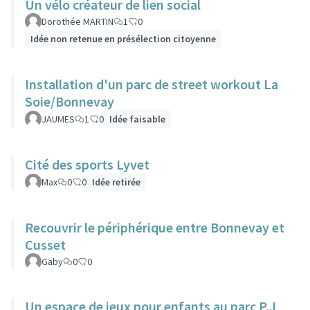
Un vélo créateur de lien social
Dorothée MARTIN
1
0
Idée non retenue en présélection citoyenne
Installation d'un parc de street workout La
Soie/Bonnevay
JAUMES
1
0
Idée faisable
Cité des sports Lyvet
Max
0
0
Idée retirée
Recouvrir le périphérique entre Bonnevay et
Cusset
Gaby
0
0
Un espace de jeux pour enfants au parc P.J