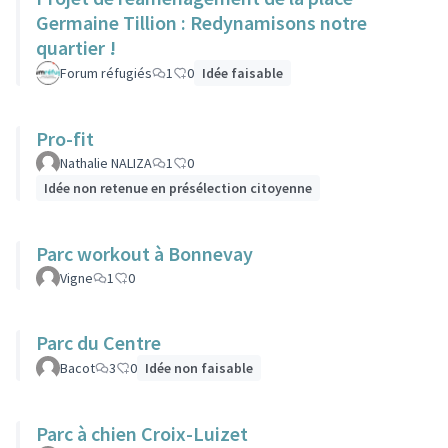
Germaine Tillion : Redynamisons notre
quartier !
Forum réfugiés
1
0
Idée faisable
Pro-fit
Nathalie NALIZA
1
0
Idée non retenue en présélection citoyenne
Parc workout à Bonnevay
Vigne
1
0
Parc du Centre
Bacot
3
0
Idée non faisable
Parc à chien Croix-Luizet