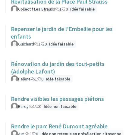
Revitalisation de la Place Paul Strauss
Collectif Les Strauss
1
0
Idée faisable
Repenser le jardin de l'Embellie pour les
enfants
Guichard
1
0
Idée faisable
Rénovation du jardin des tout-petits
(Adolphe Lafont)
Hélène
1
0
Idée faisable
Rendre visibles les passages piétons
Bardy
1
0
Idée non faisable
Rendre le parc René Dumont agréable
A.M.
3
0
Idée non retenue en présélection citoyenne