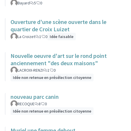
Bayard
5
0
Ouverture d'une scène ouverte dans le
quartier de Croix Luizet
La Croizet
1
0
Idée faisable
Nouvelle oeuvre d'art sur le rond point
anciennement "des deux maisons"
LACROIX-RENZI
1
0
Idée non retenue en présélection citoyenne
nouveau parc canin
RECOQUE
8
0
Idée non retenue en présélection citoyenne
Muriel une femme debout