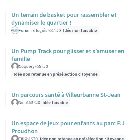
Un terrain de basket pour rassembler et
dynamiser le quartier !
Forum réfugiés
1
0
Idée non faisable
Un Pump Track pour glisser et s’amuser en
famille
Coquery
5
0
Idée non retenue en présélection citoyenne
Un parcours santé à Villeurbanne St-Jean
Nico
5
0
Idée faisable
Un espace de jeux pour enfants au parc P.J
Proudhon
Fifi
1
0
Idée non retenue en présélection citoyenne