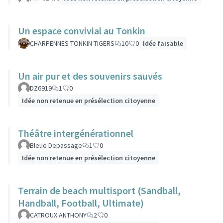
Un espace convivial au Tonkin
CHARPENNES TONKIN TIGERS
10
0
Idée faisable
Un air pur et des souvenirs sauvés
DZ6919
1
0
Idée non retenue en présélection citoyenne
Théâtre intergénérationnel
Bleue Depassage
1
0
Idée non retenue en présélection citoyenne
Terrain de beach multisport (Sandball,
Handball, Football, Ultimate)
CATROUX ANTHONY
2
0