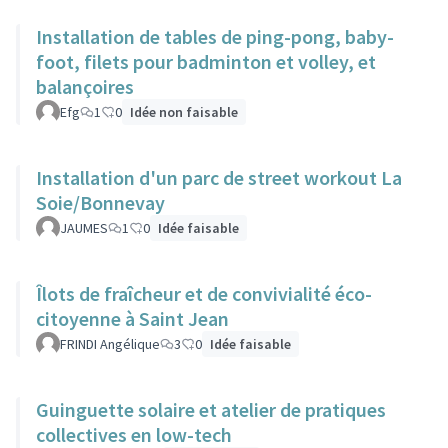
Installation de tables de ping-pong, baby-
foot, filets pour badminton et volley, et
balançoires
Efg
1
0
Idée non faisable
Installation d'un parc de street workout La
Soie/Bonnevay
JAUMES
1
0
Idée faisable
Îlots de fraîcheur et de convivialité éco-
citoyenne à Saint Jean
FRINDI Angélique
3
0
Idée faisable
Guinguette solaire et atelier de pratiques
collectives en low-tech