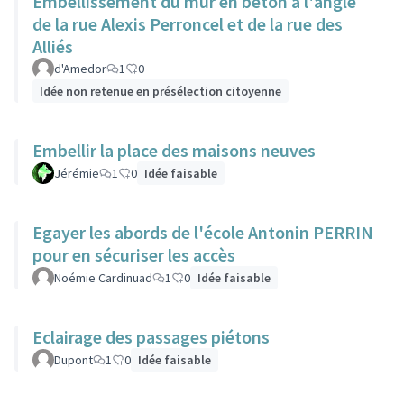
Embellissement du mur en béton à l'angle
de la rue Alexis Perroncel et de la rue des
Alliés
d'Amedor
1
0
Idée non retenue en présélection citoyenne
Embellir la place des maisons neuves
Jérémie
1
0
Idée faisable
Egayer les abords de l'école Antonin PERRIN
pour en sécuriser les accès
Noémie Cardinuad
1
0
Idée faisable
Eclairage des passages piétons
Dupont
1
0
Idée faisable