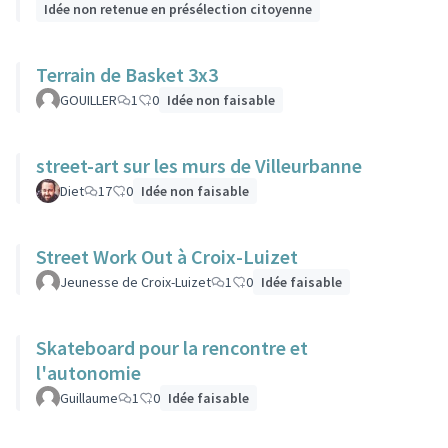
Idée non retenue en présélection citoyenne
Terrain de Basket 3x3
GOUILLER
1
0
Idée non faisable
street-art sur les murs de Villeurbanne
Diet
17
0
Idée non faisable
Street Work Out à Croix-Luizet
Jeunesse de Croix-Luizet
1
0
Idée faisable
Skateboard pour la rencontre et
l'autonomie
Guillaume
1
0
Idée faisable