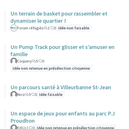
Un terrain de basket pour rassembler et
dynamiser le quartier !
Forum réfugiés
1
0
Idée non faisable
Un Pump Track pour glisser et s’amuser en
famille
Coquery
5
0
Idée non retenue en présélection citoyenne
Un parcours santé à Villeurbanne St-Jean
Nico
5
0
Idée faisable
Un espace de jeux pour enfants au parc P.J
Proudhon
Fifi
1
0
Idée non retenue en présélection citoyenne