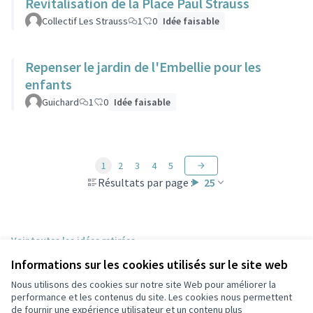
Revitalisation de la Place Paul Strauss
Collectif Les Strauss
1
0
Idée faisable
Repenser le jardin de l'Embellie pour les
enfants
Guichard
1
0
Idée faisable
1
2
3
4
5
Résultats par page :
25
Voir toutes les idées retirées
Informations sur les cookies utilisés sur le site web
Nous utilisons des cookies sur notre site Web pour améliorer la
Conditions d'utilisation
performance et les contenus du site. Les cookies nous permettent
Paramètres des cookies
de fournir une expérience utilisateur et un contenu plus
Participez Villeurbanne sur X
Participez Villeurbanne sur Facebook
Participez Villeurbanne sur Instagram
Participez Villeurbanne sur YouTube