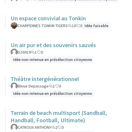
Un espace convivial au Tonkin
CHARPENNES TONKIN TIGERS
10
0
Idée faisable
Un air pur et des souvenirs sauvés
DZ6919
1
0
Idée non retenue en présélection citoyenne
Théâtre intergénérationnel
Bleue Depassage
1
0
Idée non retenue en présélection citoyenne
Terrain de beach multisport (Sandball,
Handball, Football, Ultimate)
CATROUX ANTHONY
2
0