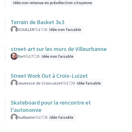
Idée non retenue en présélection citoyenne
Terrain de Basket 3x3
GOUILLER
1
0
Idée non faisable
street-art sur les murs de Villeurbanne
Diet
17
0
Idée non faisable
Street Work Out à Croix-Luizet
Jeunesse de Croix-Luizet
1
0
Idée faisable
Skateboard pour la rencontre et
l'autonomie
Guillaume
1
0
Idée faisable