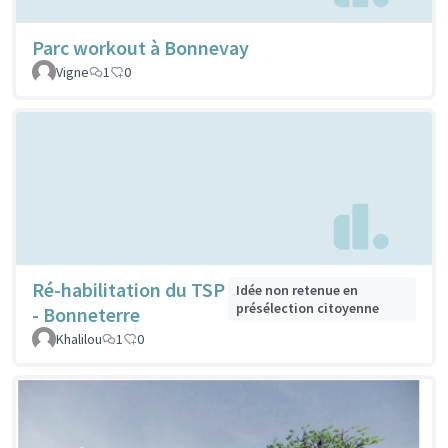
Parc workout à Bonnevay
Vigne
1
0
Ré-habilitation du TSP
Idée non retenue en
présélection citoyenne
- Bonneterre
Khalilou
1
0