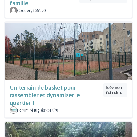
famille
Coquery
5
0
Un terrain de basket pour
Idée non
faisable
rassembler et dynamiser le
quartier !
Forum réfugiés
1
0