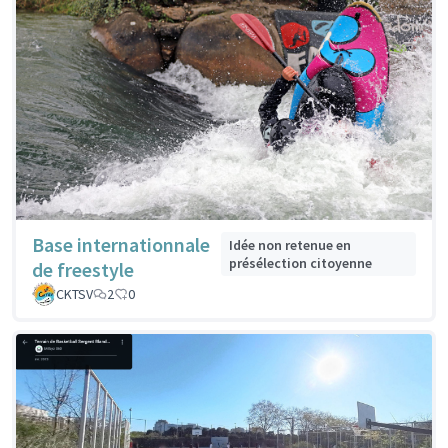
Base internationnale
Idée non retenue en
présélection citoyenne
de freestyle
CKTSV
2
0