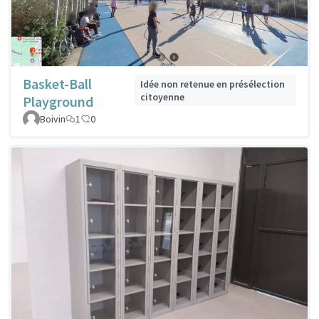
Basket-Ball
Idée non retenue en présélection
citoyenne
Playground
Boivin
1
0