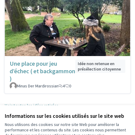
Une place pour jeu
Idée non retenue en
présélection citoyenne
d’échec ( et backgammon
)
Minas Der Mardirossian
4
0
Voir toutes les idées retirées
Informations sur les cookies utilisés sur le site web
Nous utilisons des cookies sur notre site Web pour améliorer la
Conditions d'utilisation
performance et les contenus du site. Les cookies nous permettent
Paramètres des cookies