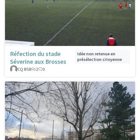
Réfection du stade
Idée non retenue en
présélection citoyenne
Séverine aux Brosses
CQ BSB
2
0