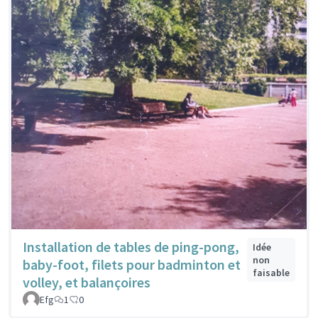
Installation de tables de ping-pong,
Idée
non
baby-foot, filets pour badminton et
faisable
volley, et balançoires
Efg
1
0