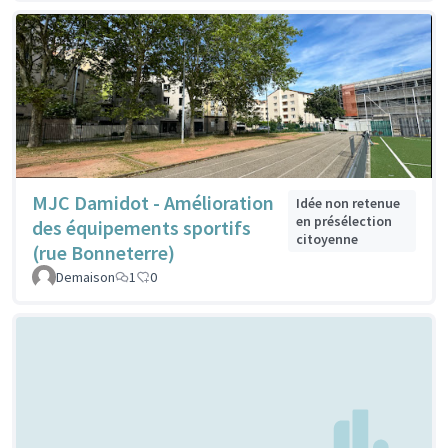
MJC Damidot - Amélioration
Idée non retenue
en présélection
des équipements sportifs
citoyenne
(rue Bonneterre)
Demaison
1
0