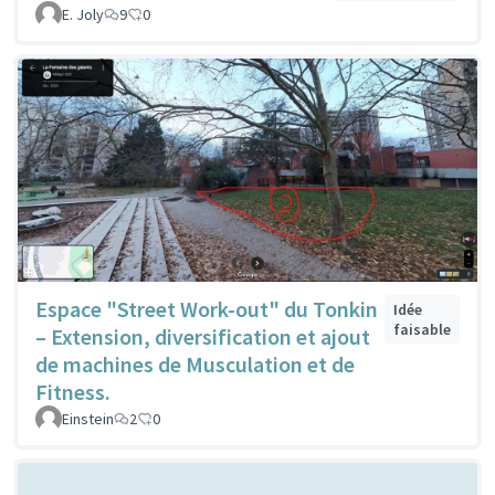
E. Joly
9
0
Espace "Street Work-out" du Tonkin
Idée
faisable
– Extension, diversification et ajout
de machines de Musculation et de
Fitness.
Einstein
2
0