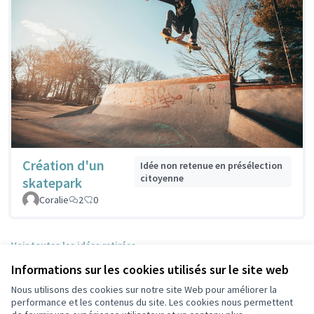
Création d'un
Idée non retenue en présélection
citoyenne
skatepark
Coralie
2
0
Voir toutes les idées retirées
Informations sur les cookies utilisés sur le site web
Nous utilisons des cookies sur notre site Web pour améliorer la
Conditions d'utilisation
performance et les contenus du site. Les cookies nous permettent
Paramètres des cookies