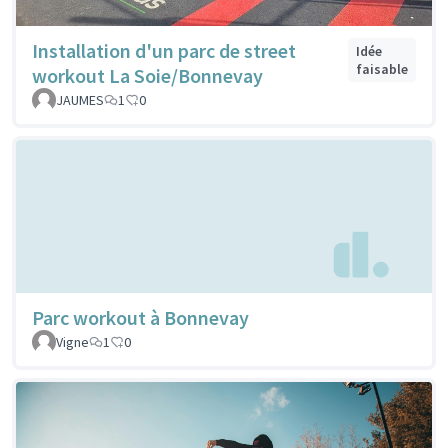
Installation d'un parc de street
Idée
faisable
workout La Soie/Bonnevay
JAUMES
1
0
Parc workout à Bonnevay
Vigne
1
0