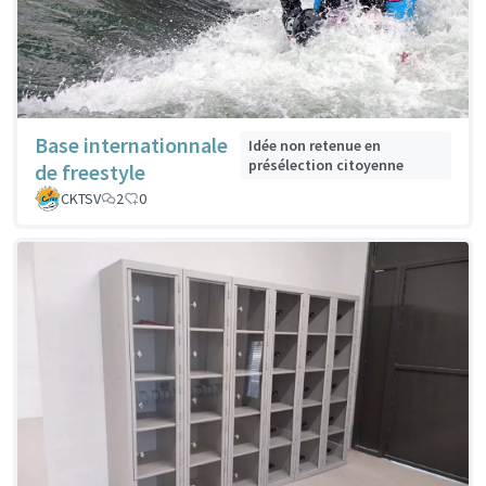
Base internationnale
Idée non retenue en
présélection citoyenne
de freestyle
CKTSV
2
0