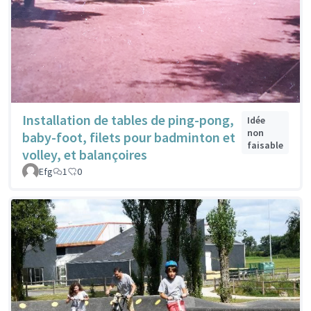
Installation de tables de ping-pong,
Idée
non
baby-foot, filets pour badminton et
faisable
volley, et balançoires
Efg
1
0