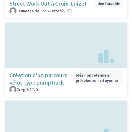
Street Work Out à Croix-Luizet
Idée faisable
Jeunesse de Croix-Luizet
1
0
Création d'un parcours
Idée non retenue en
présélection citoyenne
vélos type pumptrack
Greg
2
0