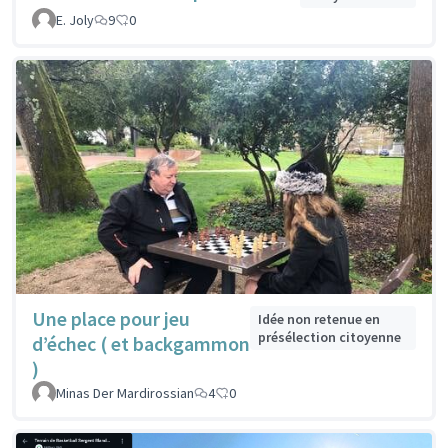
E. Joly
9
0
Une place pour jeu
Idée non retenue en
présélection citoyenne
d’échec ( et backgammon
)
Minas Der Mardirossian
4
0