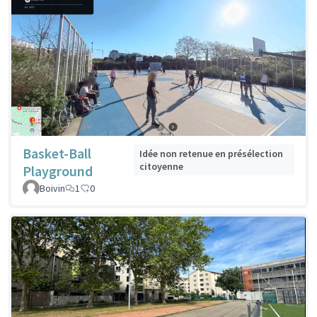
Basket-Ball
Idée non retenue en présélection
citoyenne
Playground
Boivin
1
0