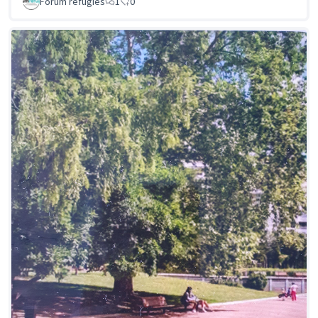
Forum réfugiés
1
0