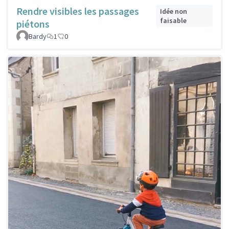
Rendre visibles les passages
Idée non
faisable
piétons
Bardy
1
0