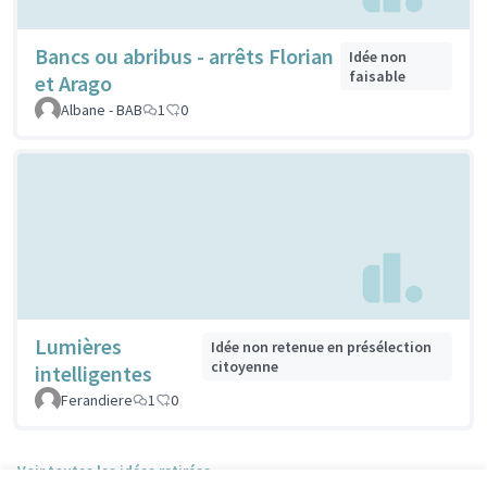
Bancs ou abribus - arrêts Florian
Idée non
faisable
et Arago
Albane - BAB
1
0
Lumières
Idée non retenue en présélection
citoyenne
intelligentes
Ferandiere
1
0
Voir toutes les idées retirées