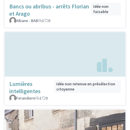
Bancs ou abribus - arrêts Florian
Idée non
faisable
et Arago
Albane - BAB
1
0
Lumières
Idée non retenue en présélection
citoyenne
intelligentes
Ferandiere
1
0