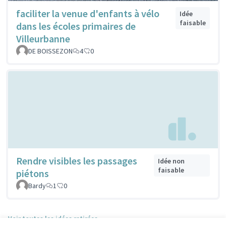
faciliter la venue d'enfants à vélo
Idée
faisable
dans les écoles primaires de
Villeurbanne
DE BOISSEZON
4
0
Rendre visibles les passages
Idée non
faisable
piétons
Bardy
1
0
Voir toutes les idées retirées