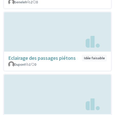
beneleh
2
0
Eclairage des passages piétons
Idée faisable
Dupont
1
0