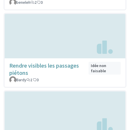
beneleh
2
0
Rendre visibles les passages
Idée non
faisable
piétons
Bardy
1
0