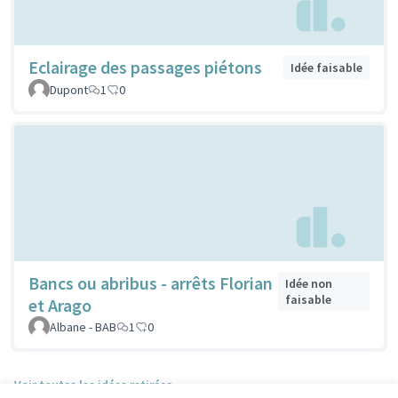
Eclairage des passages piétons
Idée faisable
Dupont
1
0
Bancs ou abribus - arrêts Florian
Idée non
faisable
et Arago
Albane - BAB
1
0
Voir toutes les idées retirées