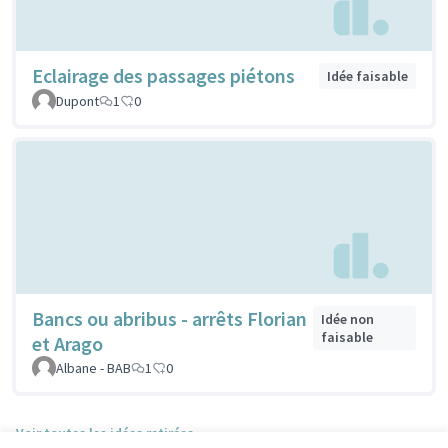
Eclairage des passages piétons
Idée faisable
Dupont
1
0
Bancs ou abribus - arrêts Florian
Idée non
faisable
et Arago
Albane - BAB
1
0
Voir toutes les idées retirées