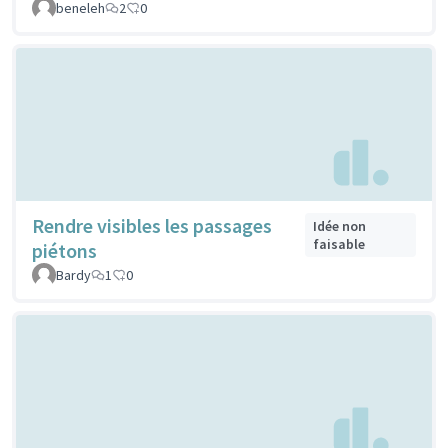
beneleh
2
0
Rendre visibles les passages
Idée non
faisable
piétons
Bardy
1
0