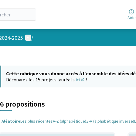
Aide
Menu utilisateur
 2024-2025
/
Cette rubrique vous donne accès à l'ensemble des idées dé
Découvrez les 15 projets lauréats
ici
!
(S'ouvre dans un nouvel on
6 propositions
Aléatoire
Les plus récentes
A-Z (alphabétique)
Z-A (alphabétique inverse)