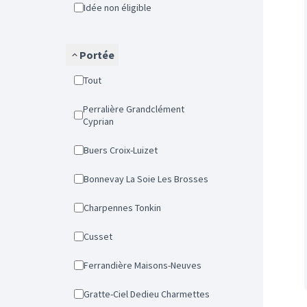
Idée non éligible
Portée
Tout
Perralière Grandclément
Cyprian
Buers Croix-Luizet
Bonnevay La Soie Les Brosses
Charpennes Tonkin
Cusset
Ferrandière Maisons-Neuves
Gratte-Ciel Dedieu Charmettes