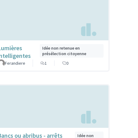
Lumières
Idée non retenue en
présélection citoyenne
intelligentes
Ferandiere
1
0
Bancs ou abribus - arrêts
Idée non