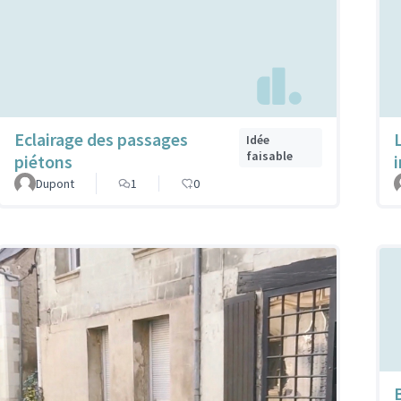
Eclairage des passages
Idée
faisable
piétons
Dupont
1
0