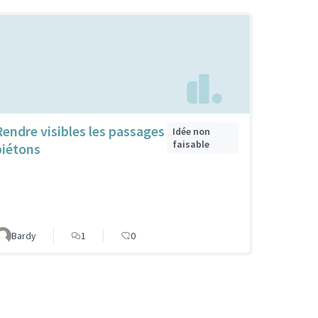
Rendre visibles les passages
Idée non
faisable
piétons
Bardy
1
0