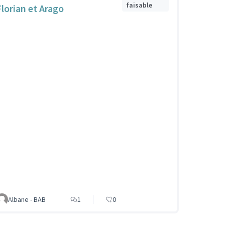
faisable
Florian et Arago
Albane - BAB
1
0