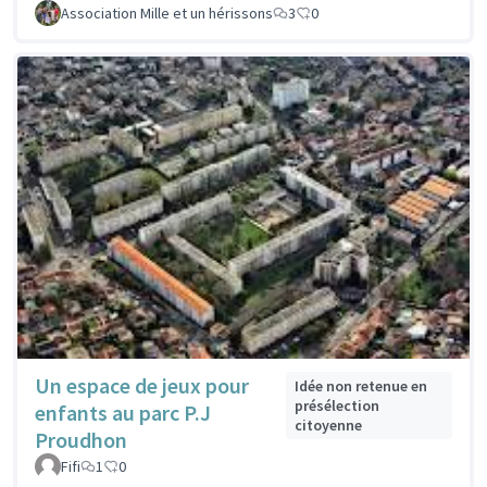
Association Mille et un hérissons
3
0
Un espace de jeux pour
Idée non retenue en
présélection
enfants au parc P.J
citoyenne
Proudhon
Fifi
1
0