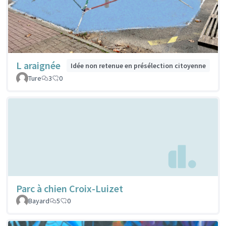
L araignée
Idée non retenue en présélection citoyenne
Ture
3
0
Parc à chien Croix-Luizet
Bayard
5
0