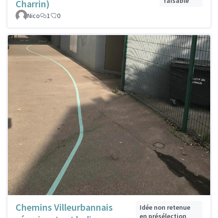
faisable
Charrin)
Nico
1
0
Chemins Villeurbannais
Idée non retenue
en présélection