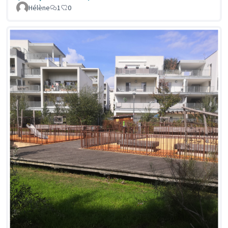
Hélène
1
0