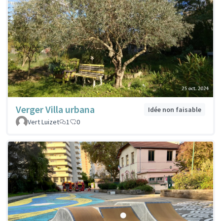
Verger Villa urbana
Idée non faisable
Vert Luizet
1
0