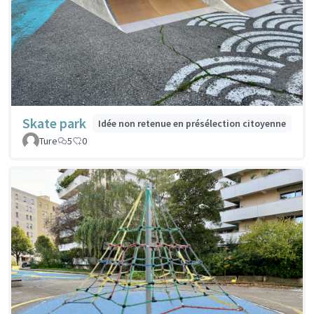
Skate park
Idée non retenue en présélection citoyenne
Ture
5
0