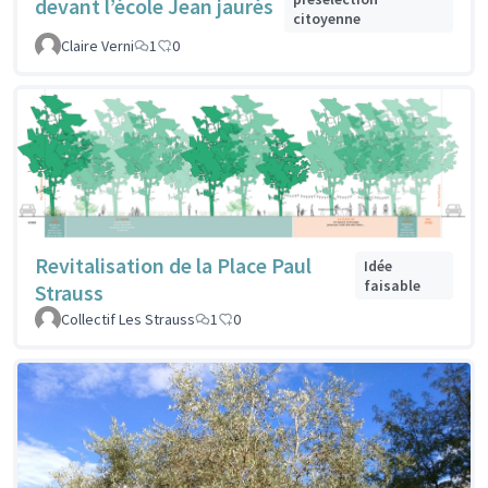
devant l’école Jean jaurès
citoyenne
Claire Verni
1
0
Revitalisation de la Place Paul
Idée
faisable
Strauss
Collectif Les Strauss
1
0