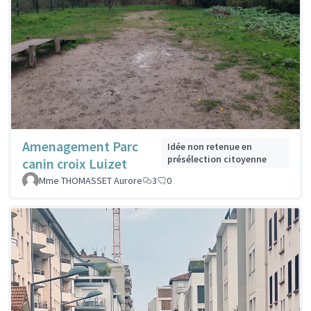
Amenagement Parc
Idée non retenue en
présélection citoyenne
canin croix Luizet
Mme THOMASSET Aurore
3
0