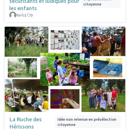
sécurisants et ludiques pour
citoyenne
les enfants
Yu
1
0
La Ruche des
Idée non retenue en présélection
citoyenne
Hérissons