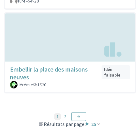
Ture
4
0
Embellir la place des maisons
Idée
faisable
neuves
Jérémie
1
0
1
2
Résultats par page :
25