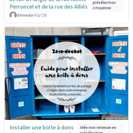
présélection
Perroncel et de la rue des Alliés
citoyenne
d'Amedor
1
0
Installer une boite à dons
Idée non retenue en
présélection