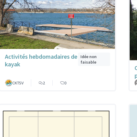
Activités hebdomadaires de
Idée non
faisable
kayak
CKTSV
2
0