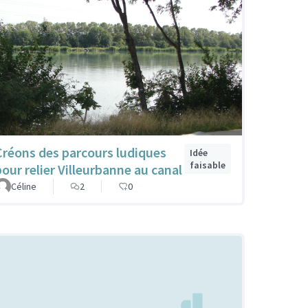
Créons des parcours ludiques
Idée
faisable
pour relier Villeurbanne au canal
Céline
2
0