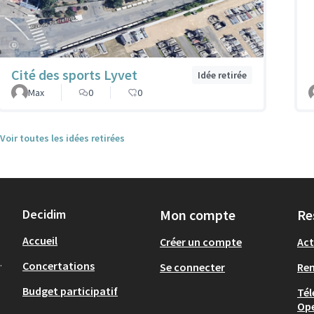
Cité des sports Lyvet
Idée retirée
Max
0
0
Voir toutes les idées retirées
Decidim
Mon compte
Re
Accueil
Créer un compte
Act
.
Concertations
Se connecter
Re
Budget participatif
Tél
Op