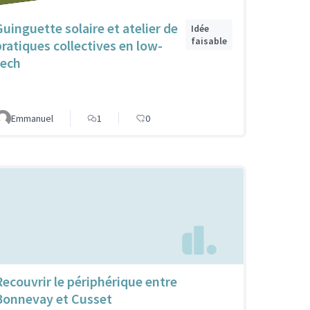
Guinguette solaire et atelier de
Idée
faisable
pratiques collectives en low-
tech
Emmanuel
1
0
Recouvrir le périphérique entre
Bonnevay et Cusset