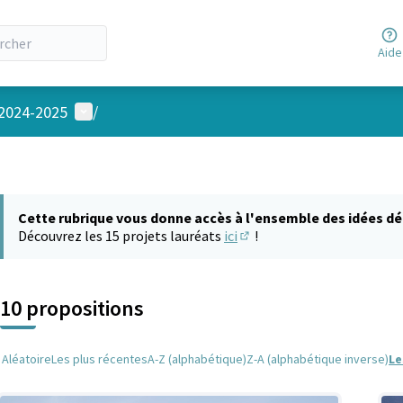
Aide
Menu utilisateur
 2024-2025
/
Cette rubrique vous donne accès à l'ensemble des idées dé
Découvrez les 15 projets lauréats
ici
!
(S'ouvre dans un nouvel on
10 propositions
Aléatoire
Les plus récentes
A-Z (alphabétique)
Z-A (alphabétique inverse)
Le