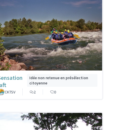
Sensation
Idée non retenue en présélection
citoyenne
aft
CKTSV
2
0