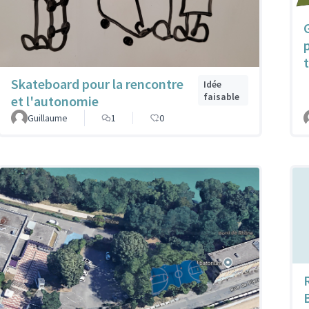
Skateboard pour la rencontre
Idée
faisable
et l'autonomie
Guillaume
1
0