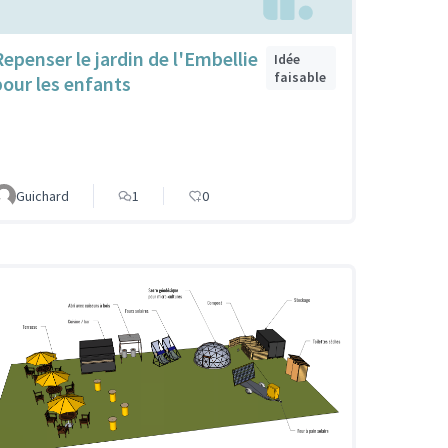
Repenser le jardin de l'Embellie
Idée
faisable
pour les enfants
Guichard
1
0