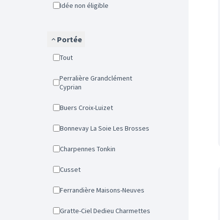
Idée non éligible
Portée
Tout
Perralière Grandclément
Cyprian
Buers Croix-Luizet
Bonnevay La Soie Les Brosses
Charpennes Tonkin
Cusset
Ferrandière Maisons-Neuves
Gratte-Ciel Dedieu Charmettes