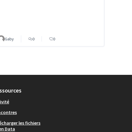
Gaby
0
0
ssources
ivité
ncontres
écharger les fichiers
en Data