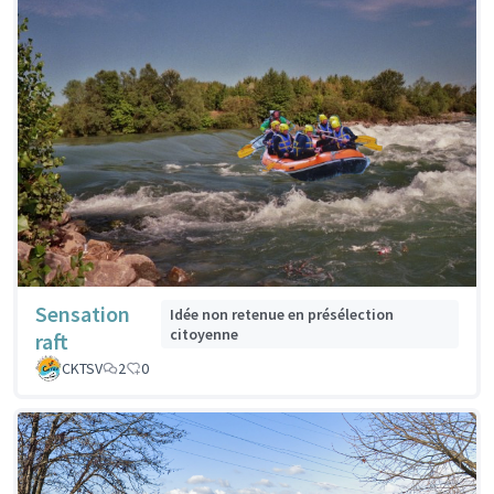
Sensation
Idée non retenue en présélection
citoyenne
raft
CKTSV
2
0