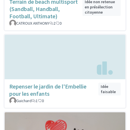
Terrain de beach multisport
Idée non retenue
en présélection
(Sandball, Handball,
citoyenne
Football, Ultimate)
CATROUX ANTHONY
2
0
Repenser le jardin de l'Embellie
Idée
faisable
pour les enfants
Guichard
1
0