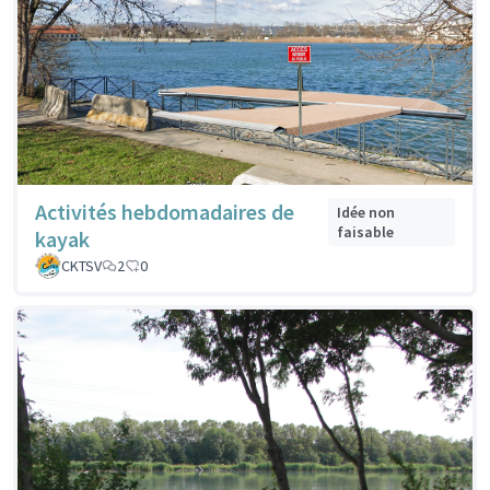
Activités hebdomadaires de
Idée non
faisable
kayak
CKTSV
2
0