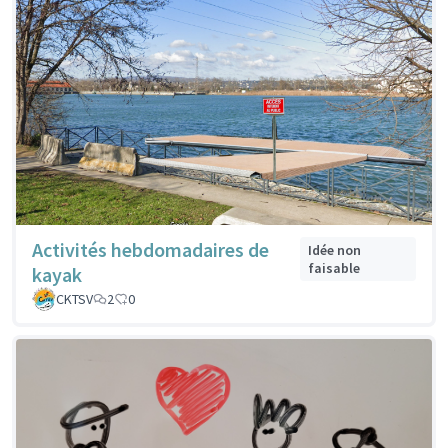
Activités hebdomadaires de
Idée non
faisable
kayak
CKTSV
2
0