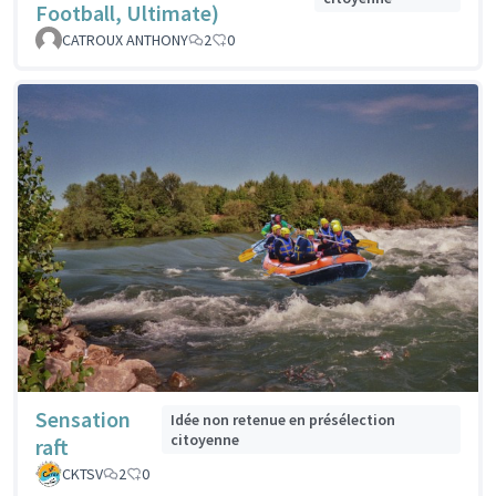
Football, Ultimate)
CATROUX ANTHONY
2
0
Sensation
Idée non retenue en présélection
citoyenne
raft
CKTSV
2
0