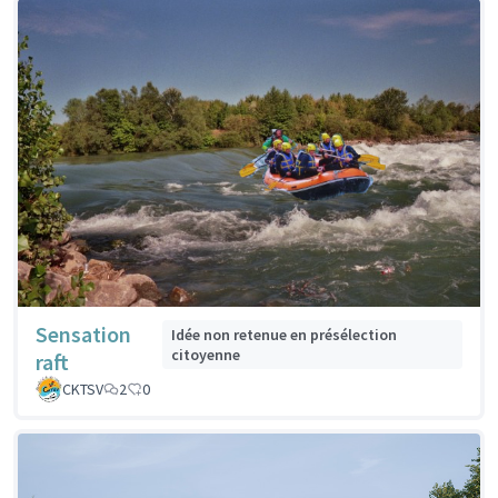
Sensation
Idée non retenue en présélection
citoyenne
raft
CKTSV
2
0