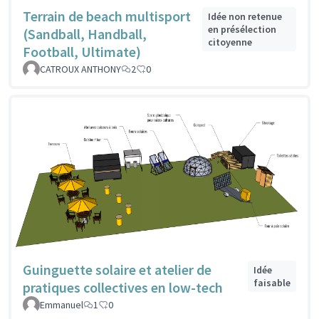
Terrain de beach multisport
Idée non retenue
en présélection
(Sandball, Handball,
citoyenne
Football, Ultimate)
CATROUX ANTHONY
2
0
Guinguette solaire et atelier de
Idée
faisable
pratiques collectives en low-tech
Emmanuel
1
0