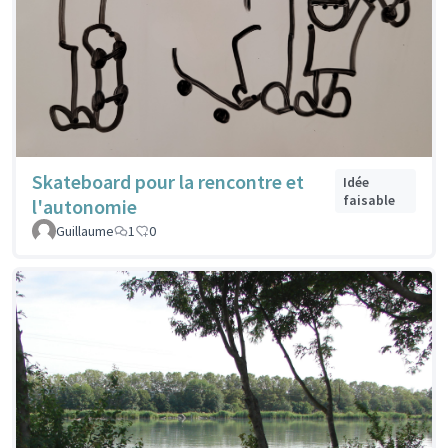
Skateboard pour la rencontre et
Idée
faisable
l'autonomie
Guillaume
1
0