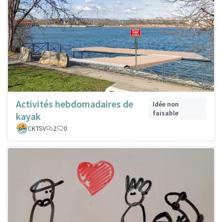
Activités hebdomadaires de
Idée non
faisable
kayak
CKTSV
2
0