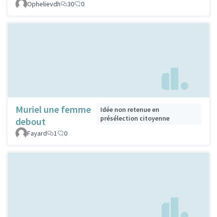
Ophelievdh
30
0
Muriel une femme
Idée non retenue en
présélection citoyenne
debout
Fayard
1
0