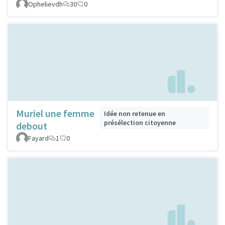
Ophelievdh
30
0
Muriel une femme
Idée non retenue en
présélection citoyenne
debout
Fayard
1
0