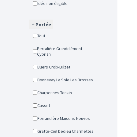
Idée non éligible
Portée
Tout
Perralière Grandclément
Cyprian
Buers Croix-Luizet
Bonnevay La Soie Les Brosses
Charpennes Tonkin
Cusset
Ferrandière Maisons-Neuves
Gratte-Ciel Dedieu Charmettes