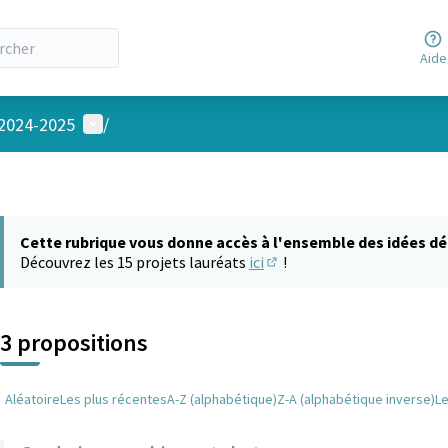
Aide
Menu utilisateur
 2024-2025
/
Cette rubrique vous donne accès à l'ensemble des idées dé
Découvrez les 15 projets lauréats
ici
!
(S'ouvre dans un nouvel on
3 propositions
Aléatoire
Les plus récentes
A-Z (alphabétique)
Z-A (alphabétique inverse)
L