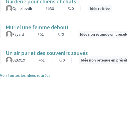
Garderie pour chiens et chats
Ophelievdh
30
0
Idée retirée
Muriel une femme debout
Fayard
1
0
Idée non retenue en présél
Un air pur et des souvenirs sauvés
DZ6919
1
0
Idée non retenue en présé
Voir toutes les idées retirées