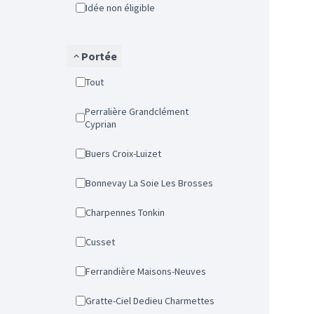
Idée non éligible
Portée
Tout
Perralière Grandclément
Cyprian
Buers Croix-Luizet
Bonnevay La Soie Les Brosses
Charpennes Tonkin
Cusset
Ferrandière Maisons-Neuves
Gratte-Ciel Dedieu Charmettes