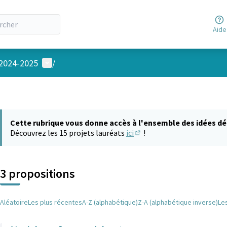
Aide
Menu utilisateur
 2024-2025
/
Cette rubrique vous donne accès à l'ensemble des idées dé
Découvrez les 15 projets lauréats
ici
!
(S'ouvre dans un nouvel on
3 propositions
Aléatoire
Les plus récentes
A-Z (alphabétique)
Z-A (alphabétique inverse)
Le