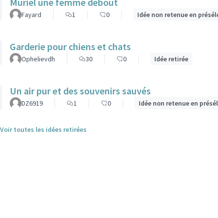
Muriel une femme debout
Fayard
1
0
Idée non retenue en présél
Garderie pour chiens et chats
Ophelievdh
30
0
Idée retirée
Un air pur et des souvenirs sauvés
DZ6919
1
0
Idée non retenue en présé
Voir toutes les idées retirées