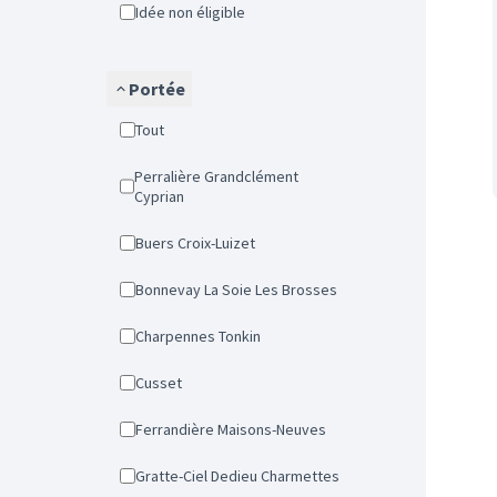
Idée non éligible
Portée
Tout
Perralière Grandclément
Cyprian
Buers Croix-Luizet
Bonnevay La Soie Les Brosses
Charpennes Tonkin
Cusset
Ferrandière Maisons-Neuves
Gratte-Ciel Dedieu Charmettes