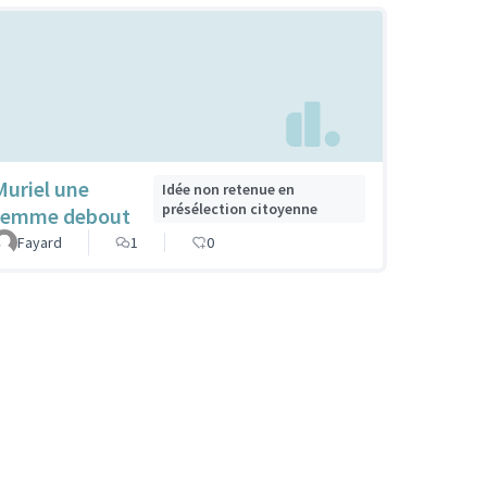
Muriel une
Idée non retenue en
présélection citoyenne
femme debout
Fayard
1
0