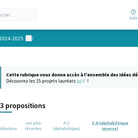
Aide
Menu utilisateur
 2024-2025
/
Cette rubrique vous donne accès à l'ensemble des idées dé
Découvrez les 15 projets lauréats
ici
!
(S'ouvre dans un nouvel on
3 propositions
Les plus
A-Z
Z-A (alphabétique
Aléatoire
récentes
(alphabétique)
inverse)