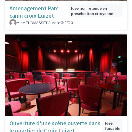
Amenagement Parc
Idée non retenue en
présélection citoyenne
canin croix Luizet
Mme THOMASSET Aurore
3
0
Ouverture d'une scène ouverte dans
Idée
faisable
le quartier de Croix Luizet