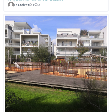
La Croizet
1
0