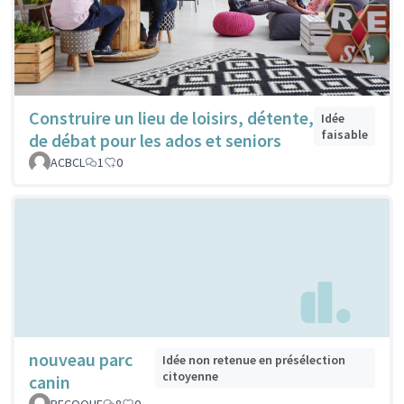
Construire un lieu de loisirs, détente,
Idée
faisable
de débat pour les ados et seniors
ACBCL
1
0
nouveau parc
Idée non retenue en présélection
citoyenne
canin
RECOQUE
8
0