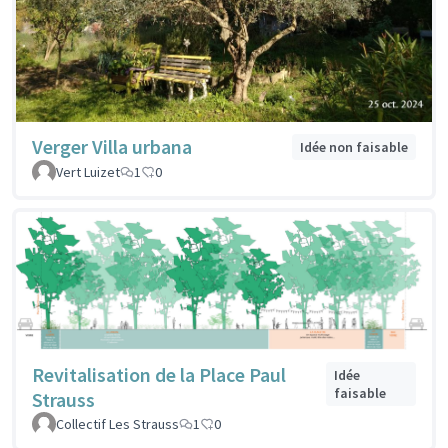
Verger Villa urbana
Idée non faisable
Vert Luizet
1
0
Revitalisation de la Place Paul
Idée
faisable
Strauss
Collectif Les Strauss
1
0