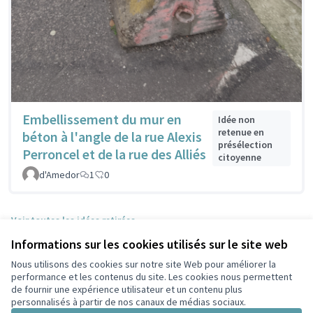
Embellissement du mur en
Idée non
retenue en
béton à l'angle de la rue Alexis
présélection
Perroncel et de la rue des Alliés
citoyenne
d'Amedor
1
0
Voir toutes les idées retirées
Informations sur les cookies utilisés sur le site web
Nous utilisons des cookies sur notre site Web pour améliorer la
Conditions d'utilisation
performance et les contenus du site. Les cookies nous permettent
Paramètres des cookies
de fournir une expérience utilisateur et un contenu plus
Participez Villeurbanne sur X
Participez Villeurbanne sur Facebook
Participez Villeurbanne sur Instagram
Participez Villeurbanne sur YouTube
personnalisés à partir de nos canaux de médias sociaux.