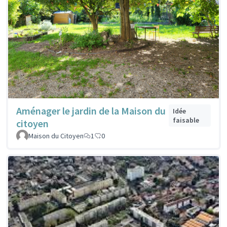
Aménager le jardin de la Maison du
Idée
faisable
citoyen
Maison du Citoyen
1
0