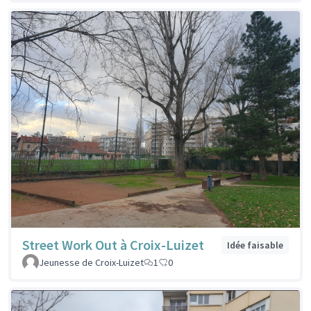
Street Work Out à Croix-Luizet
Idée faisable
Jeunesse de Croix-Luizet
1
0