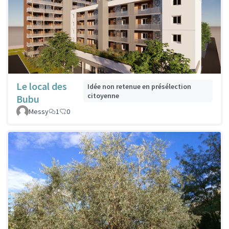
Le local des
Idée non retenue en présélection
citoyenne
Bubu
Messy
1
0