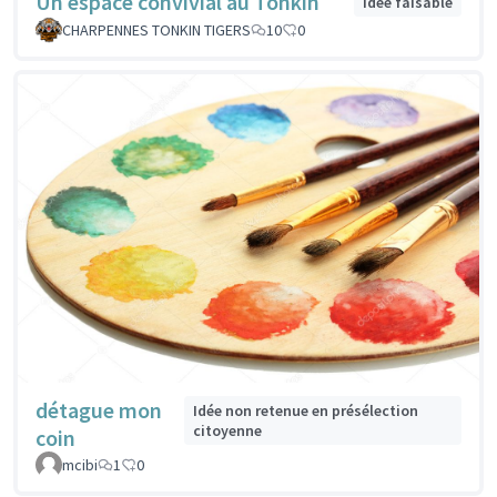
Un espace convivial au Tonkin
Idée faisable
CHARPENNES TONKIN TIGERS
10
0
détague mon
Idée non retenue en présélection
citoyenne
coin
mcibi
1
0