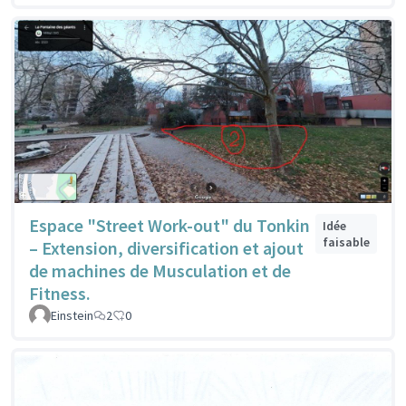
Espace "Street Work-out" du Tonkin
Idée
faisable
– Extension, diversification et ajout
de machines de Musculation et de
Fitness.
Einstein
2
0