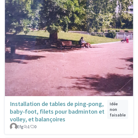
Installation de tables de ping-pong,
Idée
non
baby-foot, filets pour badminton et
faisable
volley, et balançoires
Efg
1
0