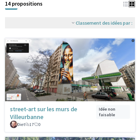
14 propositions
Classement des idées par :
street-art sur les murs de
Idée non
faisable
Villeurbanne
Diet
17
0