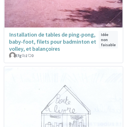
Installation de tables de ping-pong,
Idée
non
baby-foot, filets pour badminton et
faisable
volley, et balançoires
Efg
1
0