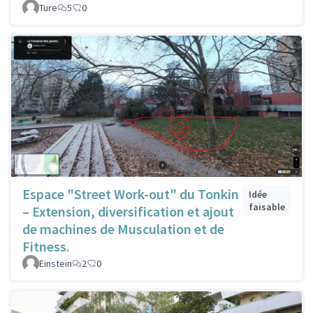
Ture
5
0
Espace "Street Work-out" du Tonkin
Idée
faisable
– Extension, diversification et ajout
de machines de Musculation et de
Fitness.
Einstein
2
0