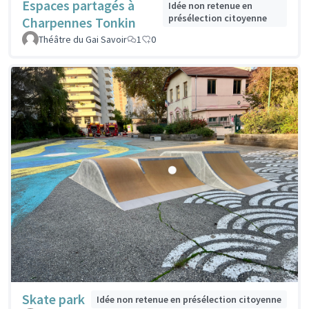
Espaces partagés à
Idée non retenue en
présélection citoyenne
Charpennes Tonkin
Théâtre du Gai Savoir
1
0
Skate park
Idée non retenue en présélection citoyenne