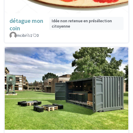
détague mon
Idée non retenue en présélection
citoyenne
coin
mcibi
1
0