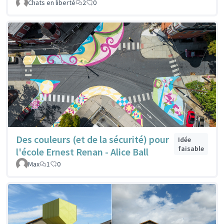
Chats en liberté
2
0
Des couleurs (et de la sécurité) pour
Idée
faisable
l'école Ernest Renan - Alice Ball
Max
1
0