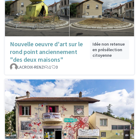
Nouvelle oeuvre d'art sur le
Idée non retenue
en présélection
rond point anciennement
citoyenne
"des deux maisons"
LACROIX-RENZI
1
0