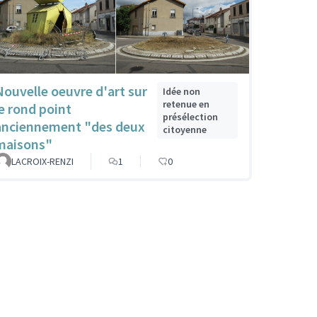
Nouvelle oeuvre d'art sur
Idée non
retenue en
le rond point
présélection
anciennement "des deux
citoyenne
maisons"
LACROIX-RENZI
1
0