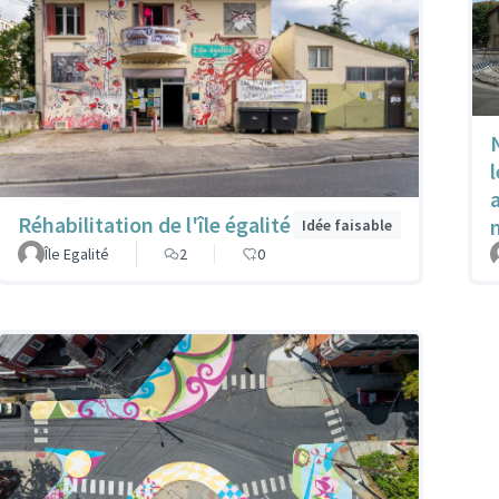
Réhabilitation de l'île égalité
Idée faisable
Île Egalité
2
0