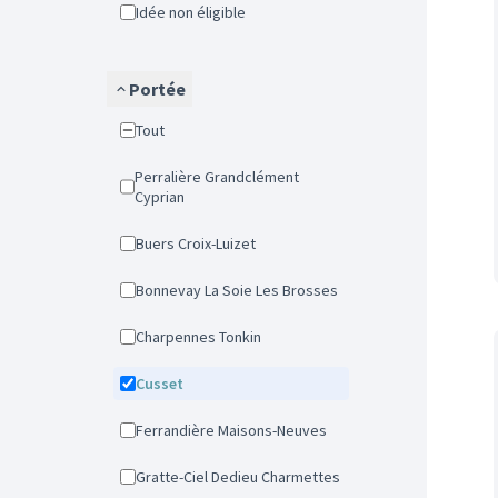
Idée non éligible
Portée
Tout
Perralière Grandclément
Cyprian
Buers Croix-Luizet
Bonnevay La Soie Les Brosses
Charpennes Tonkin
Cusset
Ferrandière Maisons-Neuves
Gratte-Ciel Dedieu Charmettes