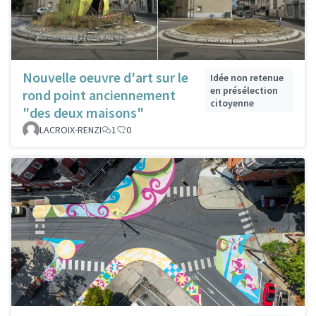
Nouvelle oeuvre d'art sur le
Idée non retenue
en présélection
rond point anciennement
citoyenne
"des deux maisons"
LACROIX-RENZI
1
0