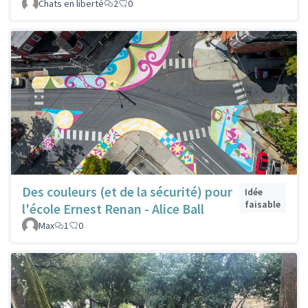
Chats en liberté
2
0
Des couleurs (et de la sécurité) pour
Idée
faisable
l'école Ernest Renan - Alice Ball
Max
1
0