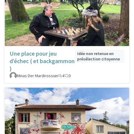
Une place pour jeu
Idée non retenue en
présélection citoyenne
d’échec ( et backgammon
)
Minas Der Mardirossian
4
0