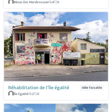
Minas Der Mardirossian
4
0
Réhabilitation de l'île égalité
Idée faisable
Île Egalité
2
0