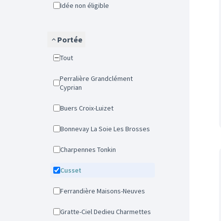
Idée non éligible
Portée
Tout
Perralière Grandclément
Cyprian
Buers Croix-Luizet
Bonnevay La Soie Les Brosses
Charpennes Tonkin
Cusset
Ferrandière Maisons-Neuves
Gratte-Ciel Dedieu Charmettes