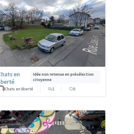
Chats en
Idée non retenue en présélection
citoyenne
iberté
Chats en liberté
2
0