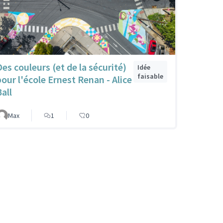
Des couleurs (et de la sécurité)
Idée
faisable
pour l'école Ernest Renan - Alice
all
Max
1
0