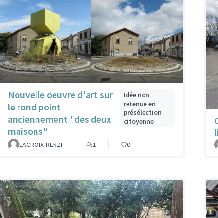
Nouvelle oeuvre d'art sur
Idée non
retenue en
le rond point
présélection
anciennement "des deux
citoyenne
maisons"
l
LACROIX-RENZI
1
0