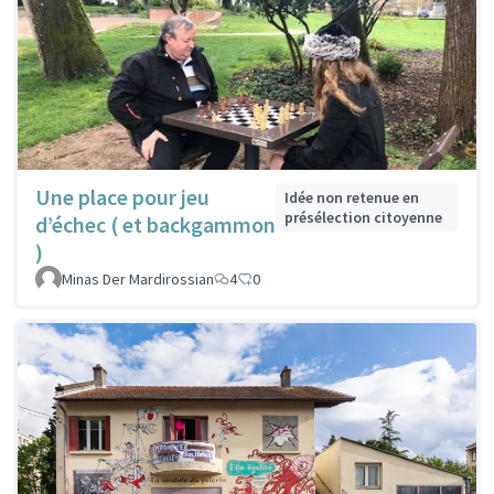
Une place pour jeu
Idée non retenue en
présélection citoyenne
d’échec ( et backgammon
)
Minas Der Mardirossian
4
0