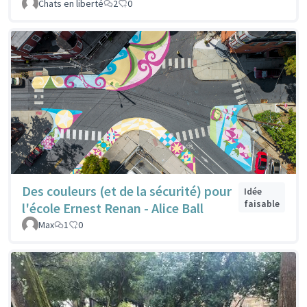
Chats en liberté
2
0
Des couleurs (et de la sécurité) pour
Idée
faisable
l'école Ernest Renan - Alice Ball
Max
1
0