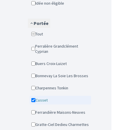
Idée non éligible
Portée
Tout
Perralière Grandclément
Cyprian
Buers Croix-Luizet
Bonnevay La Soie Les Brosses
Charpennes Tonkin
Cusset
Ferrandière Maisons-Neuves
Gratte-Ciel Dedieu Charmettes