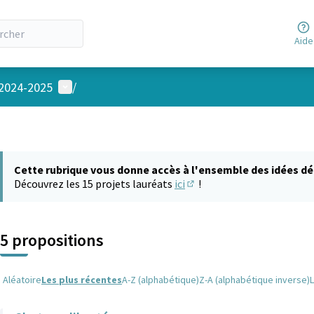
Aide
Menu utilisateur
 2024-2025
/
Cette rubrique vous donne accès à l'ensemble des idées dé
Découvrez les 15 projets lauréats
ici
!
(S'ouvre dans un nouvel on
5 propositions
Aléatoire
Les plus récentes
A-Z (alphabétique)
Z-A (alphabétique inverse)