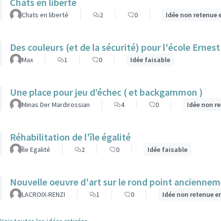
Chats en liberté
Chats en liberté
2
0
Idée non retenue 
Des couleurs (et de la sécurité) pour l'école Ernest
Max
1
0
Idée faisable
Une place pour jeu d’échec ( et backgammon )
Minas Der Mardirossian
4
0
Idée non r
Réhabilitation de l'île égalité
Île Egalité
2
0
Idée faisable
Nouvelle oeuvre d'art sur le rond point ancienne
LACROIX-RENZI
1
0
Idée non retenue e