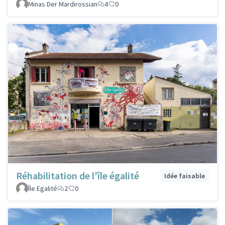
Minas Der Mardirossian
4
0
Réhabilitation de l'île égalité
Idée faisable
Île Egalité
2
0