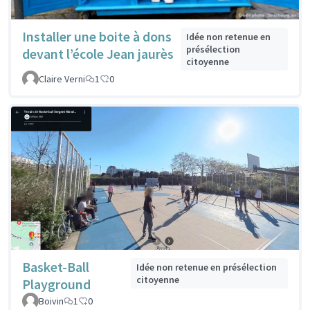
Installer une boite à dons
Idée non retenue en
présélection
devant l’école Jean jaurès
citoyenne
Claire Verni
1
0
Basket-Ball
Idée non retenue en présélection
citoyenne
Playground
Boivin
1
0