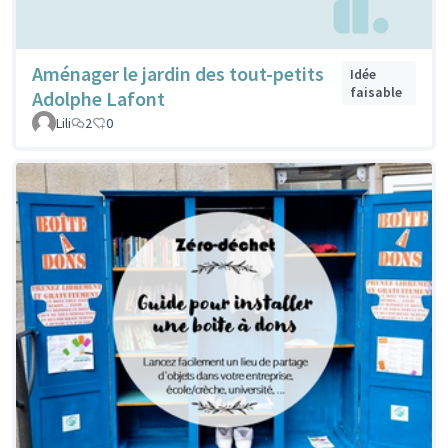
Aménager le jardin des tout-petits
Idée
faisable
Adolphe Lafont
Lili
2
0