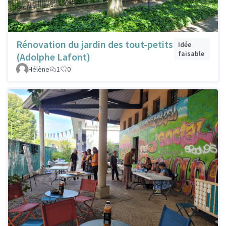
Rénovation du jardin des tout-petits
Idée
faisable
(Adolphe Lafont)
Hélène
1
0