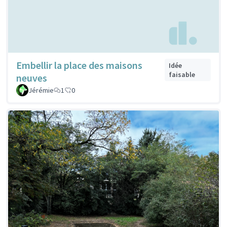
Embellir la place des maisons
Idée
faisable
neuves
Jérémie
1
0