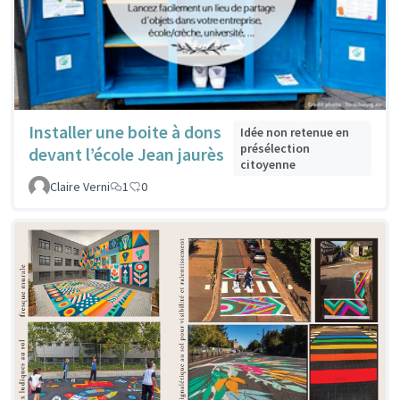
Installer une boite à dons
Idée non retenue en
présélection
devant l’école Jean jaurès
citoyenne
Claire Verni
1
0