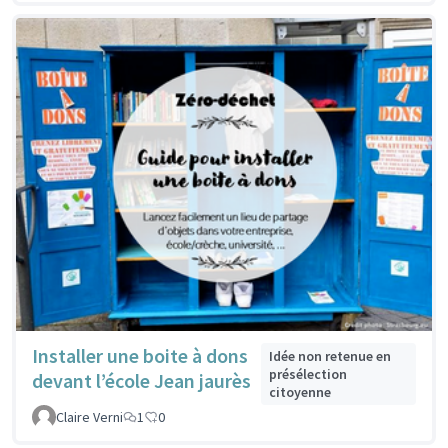
Installer une boite à dons
Idée non retenue en
présélection
devant l’école Jean jaurès
citoyenne
Claire Verni
1
0