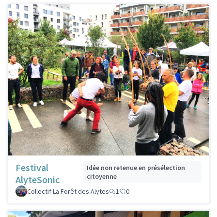
Festival
Idée non retenue en présélection
citoyenne
AlyteSonic
Collectif La Forêt des Alytes
1
0