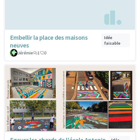
Embellir la place des maisons
Idée
faisable
neuves
Jérémie
1
0
Egayer les abords de l'école Antonin
Idée