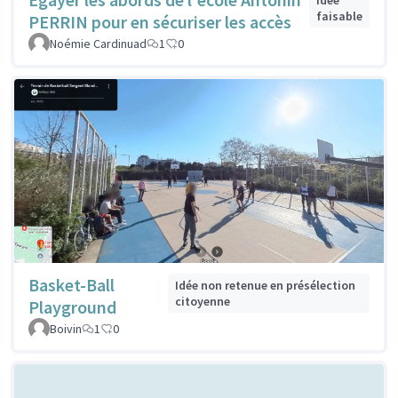
faisable
PERRIN pour en sécuriser les accès
Noémie Cardinuad
1
0
Basket-Ball
Idée non retenue en présélection
citoyenne
Playground
Boivin
1
0