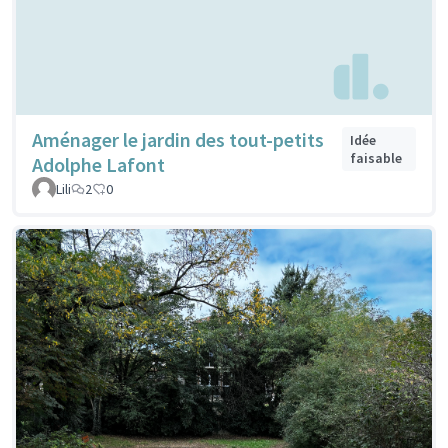
Aménager le jardin des tout-petits
Idée
faisable
Adolphe Lafont
Lili
2
0