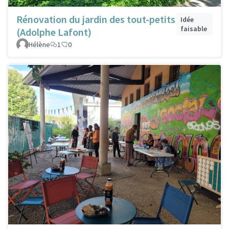
Rénovation du jardin des tout-petits
Idée
faisable
(Adolphe Lafont)
Hélène
1
0