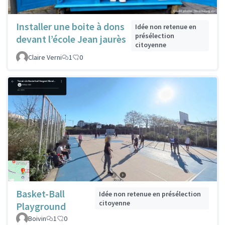
Installer une boite à dons
Idée non retenue en
présélection
devant l’école Jean jaurès
citoyenne
Claire Verni
1
0
Basket-Ball
Idée non retenue en présélection
citoyenne
Playground
Boivin
1
0