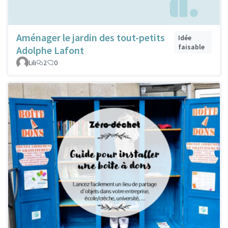
Aménager le jardin des tout-petits
Idée
faisable
Adolphe Lafont
Lili
2
0