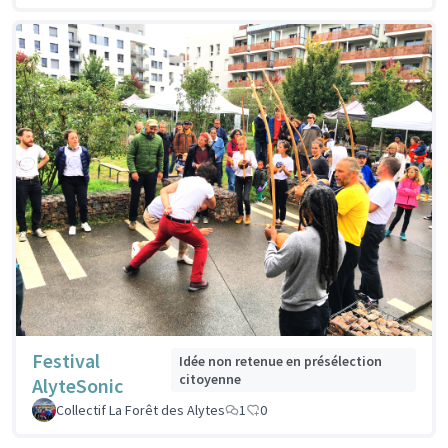
Festival
Idée non retenue en présélection
citoyenne
AlyteSonic
Collectif La Forêt des Alytes
1
0