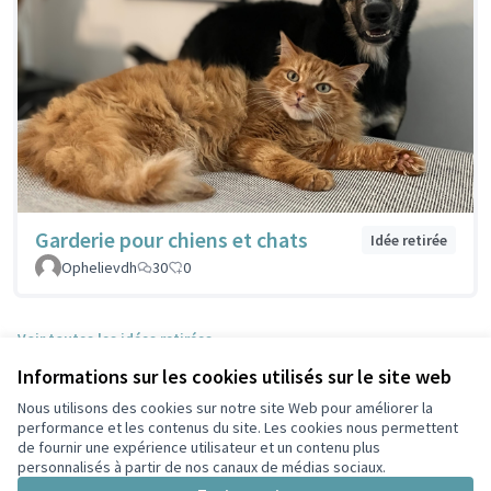
Garderie pour chiens et chats
Idée retirée
Ophelievdh
30
0
Voir toutes les idées retirées
Informations sur les cookies utilisés sur le site web
Nous utilisons des cookies sur notre site Web pour améliorer la
Conditions d'utilisation
performance et les contenus du site. Les cookies nous permettent
Paramètres des cookies
de fournir une expérience utilisateur et un contenu plus
Participez Villeurbanne sur X
Participez Villeurbanne sur Facebook
Participez Villeurbanne sur Instagram
Participez Villeurbanne sur YouTube
personnalisés à partir de nos canaux de médias sociaux.
(Lien externe)
(Lien externe)
(Lien externe)
(Lien externe)