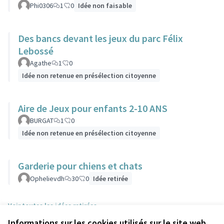
Phi0306
1
0
Idée non faisable
Des bancs devant les jeux du parc Félix
Lebossé
Agathe
1
0
Idée non retenue en présélection citoyenne
Aire de Jeux pour enfants 2-10 ANS
BURGAT
1
0
Idée non retenue en présélection citoyenne
Garderie pour chiens et chats
Ophelievdh
30
0
Idée retirée
Voir toutes les idées retirées
Informations sur les cookies utilisés sur le site web