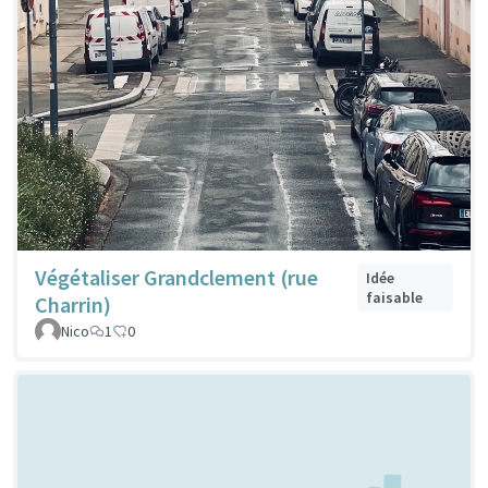
Végétaliser Grandclement (rue
Idée
faisable
Charrin)
Nico
1
0