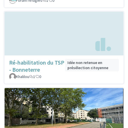
Forum réfugiés
1
0
Ré-habilitation du TSP
Idée non retenue en
présélection citoyenne
- Bonneterre
Khalilou
1
0