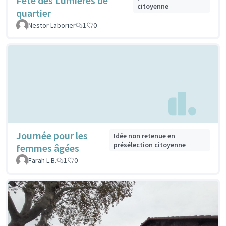
Fête des Lumières de
citoyenne
quartier
Nestor Laborier
1
0
Journée pour les
Idée non retenue en
présélection citoyenne
femmes âgées
Farah L.B.
1
0