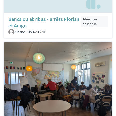
Bancs ou abribus - arrêts Florian
Idée non
faisable
et Arago
Albane - BAB
1
0