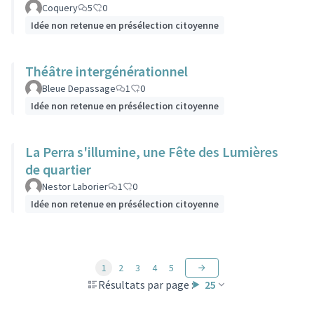
Coquery
5
0
Idée non retenue en présélection citoyenne
Théâtre intergénérationnel
Bleue Depassage
1
0
Idée non retenue en présélection citoyenne
La Perra s'illumine, une Fête des Lumières
de quartier
Nestor Laborier
1
0
Idée non retenue en présélection citoyenne
1
2
3
4
5
Résultats par page :
25