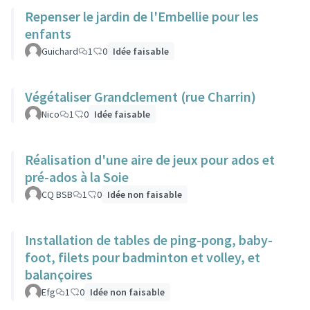
Repenser le jardin de l'Embellie pour les
enfants
Guichard
1
0
Idée faisable
Végétaliser Grandclement (rue Charrin)
Nico
1
0
Idée faisable
Réalisation d'une aire de jeux pour ados et
pré-ados à la Soie
CQ BSB
1
0
Idée non faisable
Installation de tables de ping-pong, baby-
foot, filets pour badminton et volley, et
balançoires
Efg
1
0
Idée non faisable