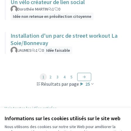
Un vélo créateur de lien social
Dorothée MARTIN
1
0
Idée non retenue en présélection citoyenne
Installation d'un parc de street workout La
Soie/Bonnevay
JAUMES
1
0
Idée faisable
1
2
3
4
5
Résultats par page :
25
Voir toutes les idées retirées
Informations sur les cookies utilisés sur le site web
Nous utilisons des cookies sur notre site Web pour améliorer la
Conditions d'utilisation