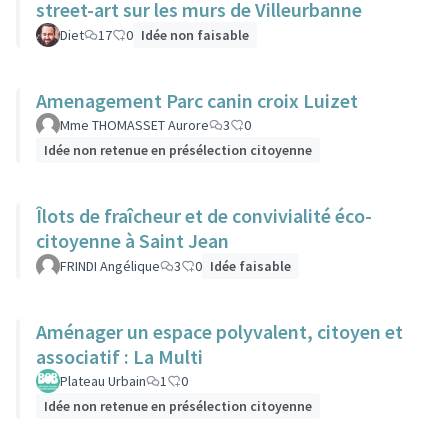
street-art sur les murs de Villeurbanne
Diet
17
0
Idée non faisable
Amenagement Parc canin croix Luizet
Mme THOMASSET Aurore
3
0
Idée non retenue en présélection citoyenne
Îlots de fraîcheur et de convivialité éco-
citoyenne à Saint Jean
FRINDI Angélique
3
0
Idée faisable
Aménager un espace polyvalent, citoyen et
associatif : La Multi
Plateau Urbain
1
0
Idée non retenue en présélection citoyenne