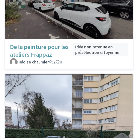
De la peinture pour les
Idée non retenue en
présélection citoyenne
ateliers Frappaz
Heloise chaumier
2
0