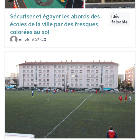
Sécuriser et égayer les abords des
Idée
faisable
écoles de la ville par des fresques
colorées au sol
beneleh
2
0