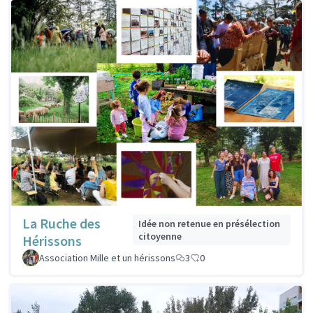
La Ruche des
Idée non retenue en présélection
citoyenne
Hérissons
Association Mille et un hérissons
3
0