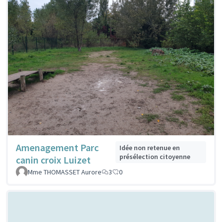
Amenagement Parc
Idée non retenue en
présélection citoyenne
canin croix Luizet
Mme THOMASSET Aurore
3
0