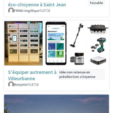
faisable
éco-citoyenne à Saint Jean
FRINDI Angélique
3
0
S'équiper autrement à
Idée non retenue en
présélection citoyenne
Villeurbanne
Benjamin
3
0