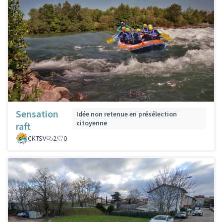
Sensation
Idée non retenue en présélection
citoyenne
raft
CKTSV
2
0