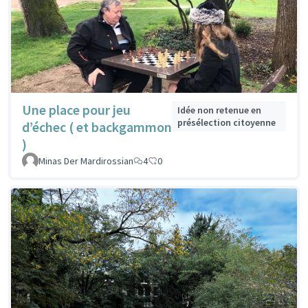
Une place pour jeu
Idée non retenue en
présélection citoyenne
d’échec ( et backgammon
)
Minas Der Mardirossian
4
0