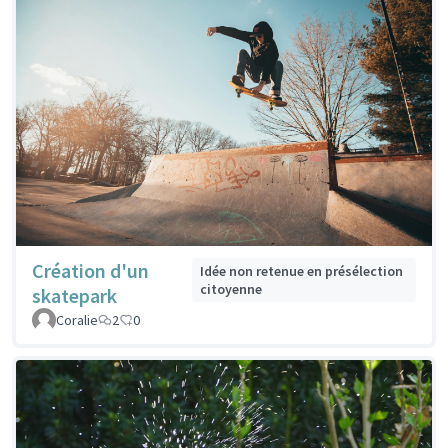
Création d'un
Idée non retenue en présélection
citoyenne
skatepark
Coralie
2
0