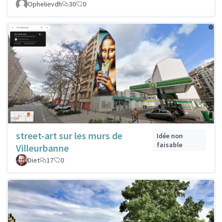
Ophelievdh
30
0
street-art sur les murs de
Idée non
faisable
Villeurbanne
Diet
17
0