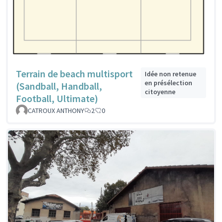
Terrain de beach multisport
Idée non retenue
en présélection
(Sandball, Handball,
citoyenne
Football, Ultimate)
CATROUX ANTHONY
2
0