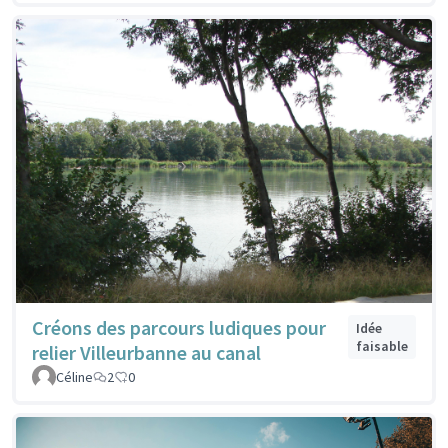
Créons des parcours ludiques pour
Idée
faisable
relier Villeurbanne au canal
Céline
2
0