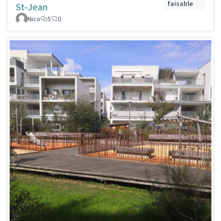
faisable
St-Jean
Nico
5
0