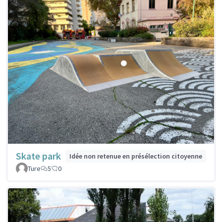
Skate park
Idée non retenue en présélection citoyenne
Ture
5
0