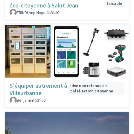
faisable
éco-citoyenne à Saint Jean
FRINDI Angélique
3
0
S'équiper autrement à
Idée non retenue en
présélection citoyenne
Villeurbanne
Benjamin
3
0