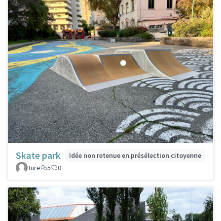
Skate park
Idée non retenue en présélection citoyenne
Ture
5
0