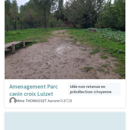
Amenagement Parc
Idée non retenue en
présélection citoyenne
canin croix Luizet
Mme THOMASSET Aurore
3
0