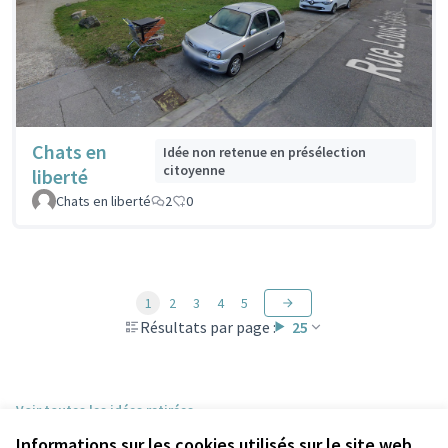
Chats en
Idée non retenue en présélection
citoyenne
liberté
Chats en liberté
2
0
1
2
3
4
5
Résultats par page :
25
Voir toutes les idées retirées
Informations sur les cookies utilisés sur le site web