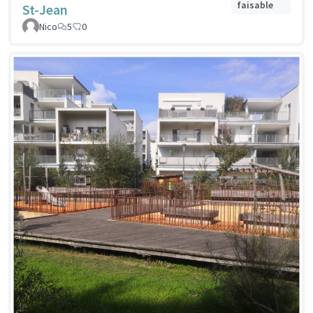
faisable
St-Jean
Nico
5
0