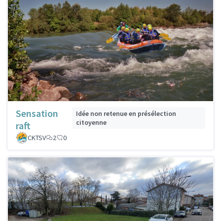
Sensation
Idée non retenue en présélection
citoyenne
raft
CKTSV
2
0