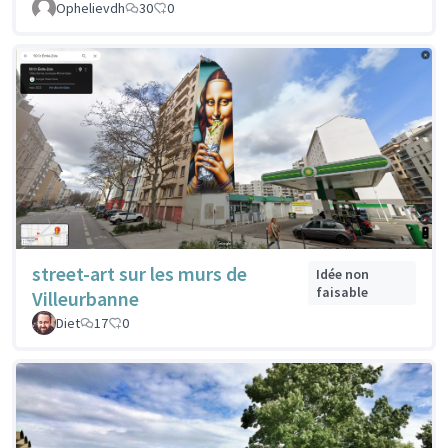
Ophelievdh
30
0
street-art sur les murs de
Idée non
faisable
Villeurbanne
Diet
17
0