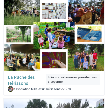
La Ruche des
Idée non retenue en présélection
citoyenne
Hérissons
Association Mille et un hérissons
3
0