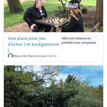
Une place pour jeu
Idée non retenue en
présélection citoyenne
d’échec ( et backgammon
)
Minas Der Mardirossian
4
0