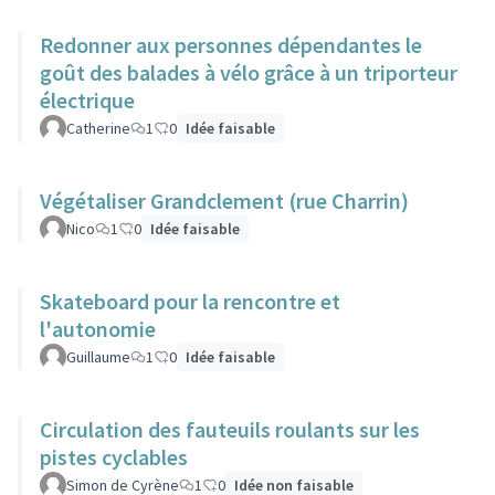
Redonner aux personnes dépendantes le
goût des balades à vélo grâce à un triporteur
électrique
Catherine
1
0
Idée faisable
Végétaliser Grandclement (rue Charrin)
Nico
1
0
Idée faisable
Skateboard pour la rencontre et
l'autonomie
Guillaume
1
0
Idée faisable
Circulation des fauteuils roulants sur les
pistes cyclables
Simon de Cyrène
1
0
Idée non faisable