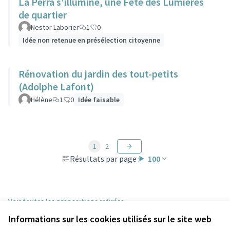
La Perra s'illumine, une Fête des Lumières
de quartier
Nestor Laborier
1
0
Idée non retenue en présélection citoyenne
Rénovation du jardin des tout-petits
(Adolphe Lafont)
Hélène
1
0
Idée faisable
1
2
Résultats par page :
100
Voir toutes les propositions retirées
Informations sur les cookies utilisés sur le site web