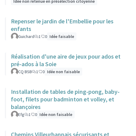
Idée non retenue en présélection citoyenne
Repenser le jardin de l'Embellie pour les
enfants
Guichard
1
0
Idée faisable
Réalisation d'une aire de jeux pour ados et
pré-ados à la Soie
CQ BSB
1
0
Idée non faisable
Installation de tables de ping-pong, baby-
foot, filets pour badminton et volley, et
balançoires
Efg
1
0
Idée non faisable
Chemins Villeurbannais sécurisants et