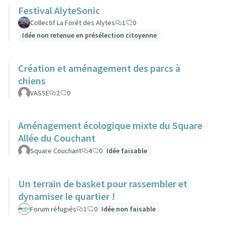
Festival AlyteSonic
Collectif La Forêt des Alytes
1
0
Idée non retenue en présélection citoyenne
Création et aménagement des parcs à
chiens
VASSE
2
0
Aménagement écologique mixte du Square
Allée du Couchant
Square Couchant
4
0
Idée faisable
Un terrain de basket pour rassembler et
dynamiser le quartier !
Forum réfugiés
1
0
Idée non faisable