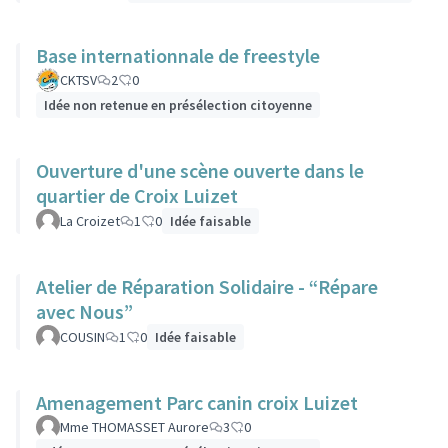
Base internationnale de freestyle
CKTSV
2
0
Idée non retenue en présélection citoyenne
Ouverture d'une scène ouverte dans le
quartier de Croix Luizet
La Croizet
1
0
Idée faisable
Atelier de Réparation Solidaire - “Répare
avec Nous”
COUSIN
1
0
Idée faisable
Amenagement Parc canin croix Luizet
Mme THOMASSET Aurore
3
0