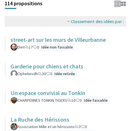
114 propositions
Classement des idées par :
street-art sur les murs de Villeurbanne
Diet
17
0
Idée non faisable
Garderie pour chiens et chats
Ophelievdh
30
0
Idée retirée
Un espace convivial au Tonkin
CHARPENNES TONKIN TIGERS
10
0
Idée faisable
La Ruche des Hérissons
Association Mille et un hérissons
3
0