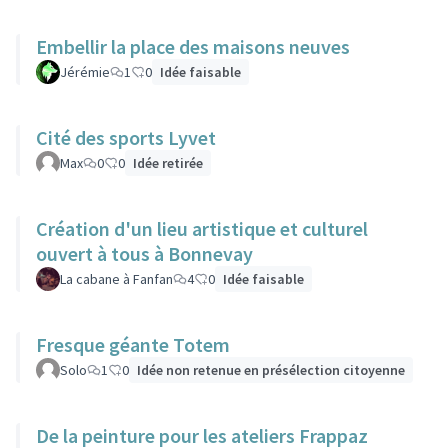
Embellir la place des maisons neuves
Jérémie
1
0
Idée faisable
Cité des sports Lyvet
Max
0
0
Idée retirée
Création d'un lieu artistique et culturel
ouvert à tous à Bonnevay
La cabane à Fanfan
4
0
Idée faisable
Fresque géante Totem
Solo
1
0
Idée non retenue en présélection citoyenne
De la peinture pour les ateliers Frappaz