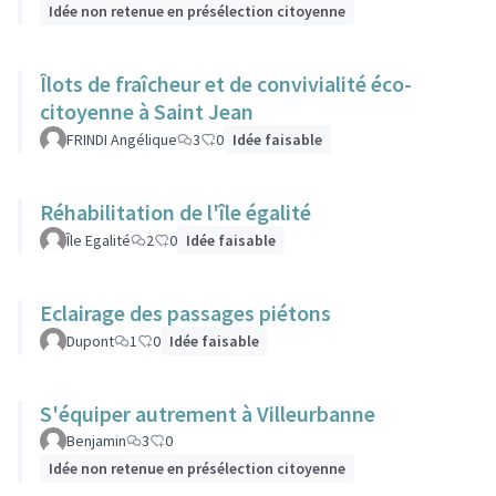
Idée non retenue en présélection citoyenne
Îlots de fraîcheur et de convivialité éco-
citoyenne à Saint Jean
FRINDI Angélique
3
0
Idée faisable
Réhabilitation de l'île égalité
Île Egalité
2
0
Idée faisable
Eclairage des passages piétons
Dupont
1
0
Idée faisable
S'équiper autrement à Villeurbanne
Benjamin
3
0
Idée non retenue en présélection citoyenne