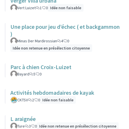
Verger Villa urbana
Vert Luizet
1
0
Idée non faisable
Une place pour jeu d’échec ( et backgammon
)
Minas Der Mardirossian
4
0
Idée non retenue en présélection citoyenne
Parc à chien Croix-Luizet
Bayard
5
0
Activités hebdomadaires de kayak
CKTSV
2
0
Idée non faisable
L araignée
Ture
3
0
Idée non retenue en présélection citoyenne